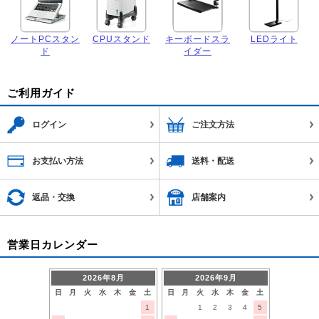
ノートPCスタン
CPUスタンド
キーボードスラ
LEDライト
ド
イダー
ご利用ガイド
ログイン
ご注文方法
お支払い方法
送料・配送
返品・交換
店舗案内
営業日カレンダー
2026年8月
2026年9月
日
月
火
水
木
金
土
日
月
火
水
木
金
土
1
1
2
3
4
5