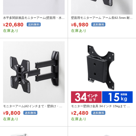
水平多関節液晶モニターアーム(壁面用・水平)
壁面用モニターアーム アーム長82.5mm 耐荷重20kg 壁掛け金具
20,680
6,980
¥
¥
在庫あり
在庫あり
モニターアーム(42インチまで・壁掛け・水平・VESA対応・アーム長346mm)
モニター壁掛け金具 34インチ 15kgまで ブラック
9,800
2,480
¥
¥
在庫あり
在庫あり