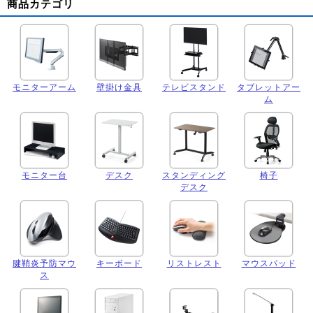
商品カテゴリ
モニターアーム
壁掛け金具
テレビスタンド
タブレットアー
ム
モニター台
デスク
スタンディング
椅子
デスク
腱鞘炎予防マウ
キーボード
リストレスト
マウスパッド
ス