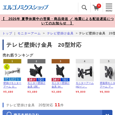
0
【 2026年 夏季休業中の営業・商品発送 ／ 地震による配送遅延につ
いてのお知らせ 】
トップ
|
モニターアーム
>
テレビ壁掛け金具
>
テレビ壁掛け金具 20
テレビ壁掛け金具 20型対応
売れ筋ランキング
1
2
3
4
5
壁掛けモニター
モニター壁掛け
モニター壁掛け
モニターアーム
壁面用モニ
アーム ロ...
金具 1関...
金具 34...
(42イン...
アーム ア...
¥5,480
¥3,480
¥2,480
¥9,800
¥6,980
11
テレビ壁掛け金具 20型対応
件