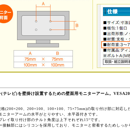
(テレビ)を壁掛け設置するための壁面用モニターアーム。VESA200
規格(200×200、200×100、100×100、75×75mm)の取り付け部
モニターアームの水平がとりやすい、水平器付きです。
プレイ取り付け部のチルト角度は上下それぞれ15°です。
ー接触部にはシリコンを採用しており、モニターと密着するためしっか