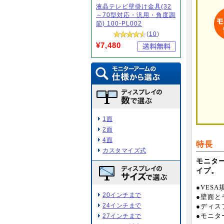
液晶テレビ壁掛け金具(32
～70型対応・汎用・角度調
節) 100-PL002
(
10
)
¥7,480
1面
2面
4面
特長
カスタマイズ式
モニター
イプ。
●VESA
20インチまで
●壁面と
24インチまで
●ディス
27インチまで
●モニタ