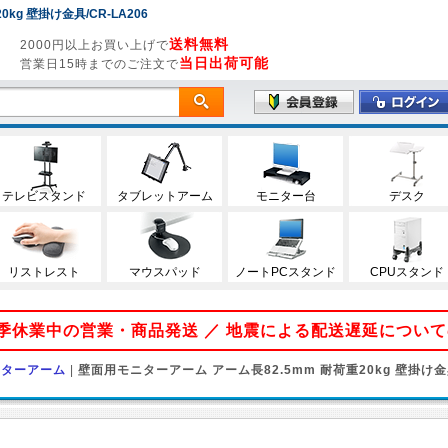
g 壁掛け金具/CR-LA206
送料無料
2000円以上お買い上げで
当日出荷可能
営業日15時までのご注文で
テレビスタンド
タブレットアーム
モニター台
デスク
リストレスト
マウスパッド
ノートPCスタンド
CPUスタンド
 夏季休業中の営業・商品発送 ／ 地震による配送遅延につい
ニターアーム
|
壁面用モニターアーム アーム長82.5mm 耐荷重20kg 壁掛け