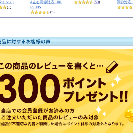
2インチ)
&左右調節対応 100-
(
59
)
調節対応 1
(
1
)
PL005
(
5
)