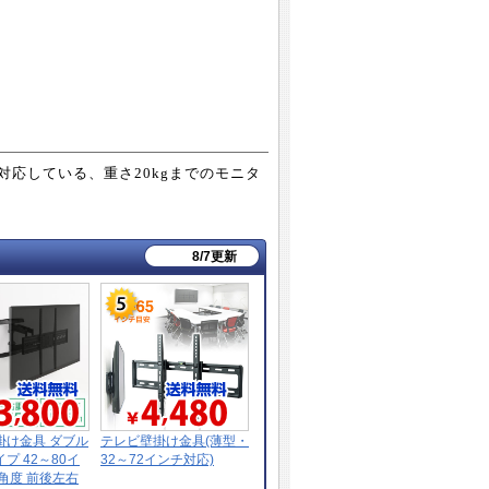
ずれかに対応している、重さ20kgまでのモニタ
8/7更新
掛け金具 ダブル
テレビ壁掛け金具(薄型・
プ 42～80イ
32～72インチ対応)
角度 前後左右