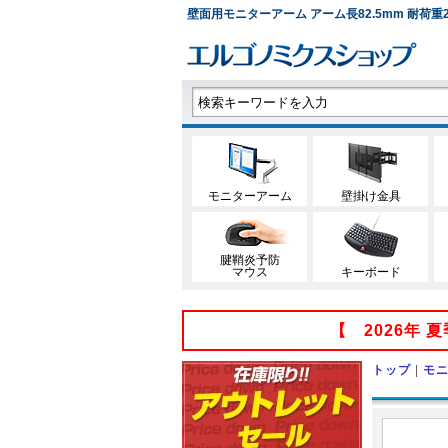
壁面用モニターアーム アーム長82.5mm 耐荷重20k
モニターアーム
壁掛け金具
腱鞘炎予防
マウス
キーボード
【 2026年
トップ
|
モ