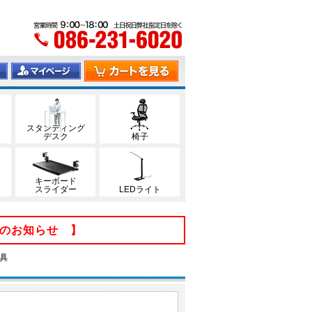
スタンディング
デスク
椅子
キーボード
スライダー
LEDライト
てのお知らせ 】
金具