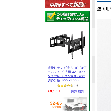
壁面用
壁掛けテレビ金具 ダブルア
ームタイプ 汎用 32～52イ
ンチ対応 前後&角度&左右
調節対応 100-PL005
(
5
)
¥8,980