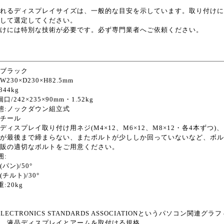
れるディスプレイサイズは、一般的な目安を示しています。取り付けに
して選定してください。
けには特別な技術が必要です。必ず専門業者へご依頼ください。
:ブラック
230×D230×H82.5mm
344kg
口/242×235×90mm・1.52kg
態:ノックダウン組立式
スチール
:ディスプレイ取り付け用ネジ(M4×12、M6×12、M8×12・各4本ずつ)、
が最後まで締まらない、またボルトが少ししか回っていないなど、ボル
販の適切なボルトをご用意ください。
囲:
パン)/50°
チルト)/30°
:20kg
 ELECTRONICS STANDARDS ASSOCIATIONというパソコン
、液晶ディスプレイとアームを取付ける規格。