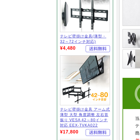
テレビ壁掛け金具(薄型・
32～72インチ対応)
¥4,480
テレビ壁掛け金具 アーム式
薄型 大型 角度調整 左右首
振り VESA 42～80インチ
対応 EEX-TVKA022
¥17,800