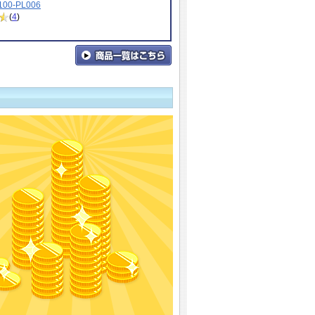
00-PL006
(
4
)