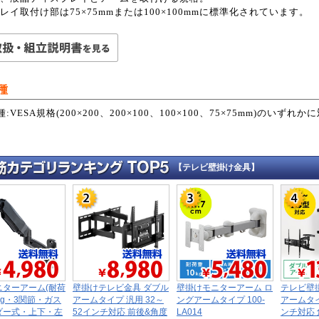
レイ取付け部は75×75mmまたは100×100mmに標準化されています。
種
:VESA規格(200×200、200×100、100×100、75×75mm)のい
【テレビ壁掛け金具】
ニターアーム(耐荷
壁掛けテレビ金具 ダブル
壁掛けモニターアーム ロ
テレビ壁
kg・3関節・ガス
アームタイプ 汎用 32～
ングアームタイプ 100-
アームタイ
ダー式・上下・左
52インチ対応 前後&角度
LA014
ンチ対応 