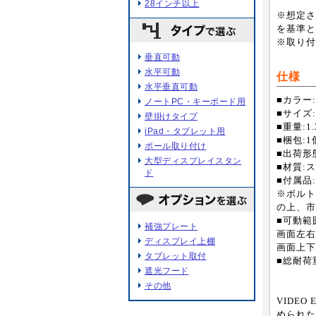
28インチ以上
※想定さ
を基準と
※取り付
垂直可動
水平可動
仕様
水平垂直可動
■カラー
ノートPC・キーボード用
■サイズ:W
壁掛けタイプ
■重量:1.
iPad・タブレット用
■梱包:1個
ポール取り付け
■出荷形
大型ディスプレイスタン
■材質:
ド
■付属品
※ボルト
の上、市
■可動範
補強プレート
画面左右(
ディスプレイ上棚
画面上下(
タブレット取付
■総耐荷重
遮光フード
その他
VIDEO
められた