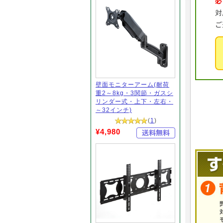
壁面モニターアーム(耐荷
重2～8kg・3関節・ガスシ
リンダー式・上下・左右・
～32インチ)
(
1
)
¥4,980