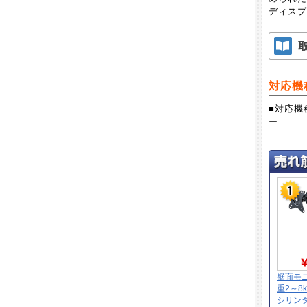
ディスプ
対応機
■対応機種
ー
壁面モ
重2～8
シリン