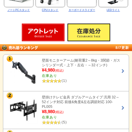
ノートPCスタンド
CPUスタンド
キーボードスライダー
LEDライト
8/7更新
壁面モニターアーム(耐荷重2～8kg・3関節・ガス
シリンダー式・上下・左右・～32インチ)
¥4,980
(税込)
在庫あり
(1)
壁掛けテレビ金具 ダブルアームタイプ 汎用 32～
52インチ対応 前後&角度&左右調節対応 100-
PL005
¥8,980
(税込)
在庫あり
(5)