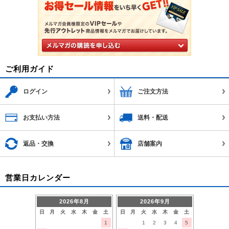
ご利用ガイド
ログイン
ご注文方法
お支払い方法
送料・配送
返品・交換
店舗案内
営業日カレンダー
2026年8月
2026年9月
日
月
火
水
木
金
土
日
月
火
水
木
金
土
1
1
2
3
4
5