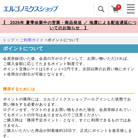
0
【 2026年 夏季休業中の営業・商品発送 ／ 地震による配送遅延につ
いてのお知らせ 】
トップ
>
ご利用ガイド
>
ポイントについて
ポイントについて
会員登録頂いた後、会員の方がログインして、お買い物いただければ、
ご購入金額に応じてたまるポイント制度です。
ポイント交換レートは1ポイント=1円です。次回以降のお買い物にポイン
ト使用分の割引が可能となります。
獲得するためには
ポイントの獲得には、エルゴノミクスショップへログインした状態でお
買い物をする必要があります。
ログインせず、ゲストのままお買い物をされた場合、会員登録されてい
てもポイントの付与はありませんのでご注意ください。
ご購入時は「獲得予定ポイント」となり、すぐに利用できるものではあ
りません。
ご購入いただいた商品が到着後約10日で、正式にポイントを進呈致しま
す。