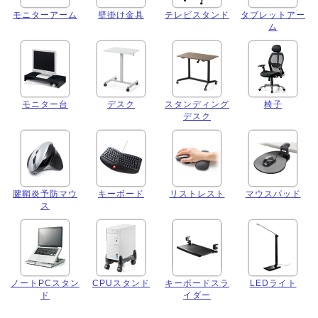
モニターアーム
壁掛け金具
テレビスタンド
タブレットアー
ム
モニター台
デスク
スタンディング
椅子
デスク
腱鞘炎予防マウ
キーボード
リストレスト
マウスパッド
ス
ノートPCスタン
CPUスタンド
キーボードスラ
LEDライト
ド
イダー