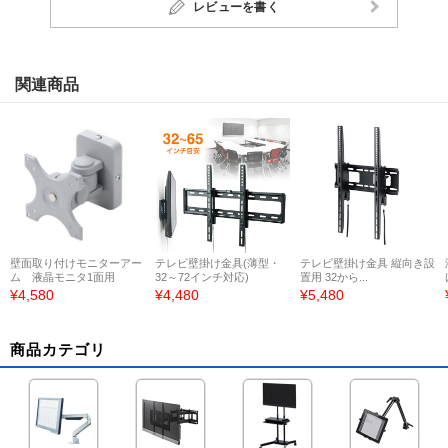
レビューを書く
関連商品
壁面取り付けモニターアー
テレビ壁掛け金具(薄型・
テレビ壁掛け金具 縦向き設
ム 液晶モニタ1面用
32～72インチ対応)
置用 32から...
¥4,580
¥4,480
¥5,480
商品カテゴリ