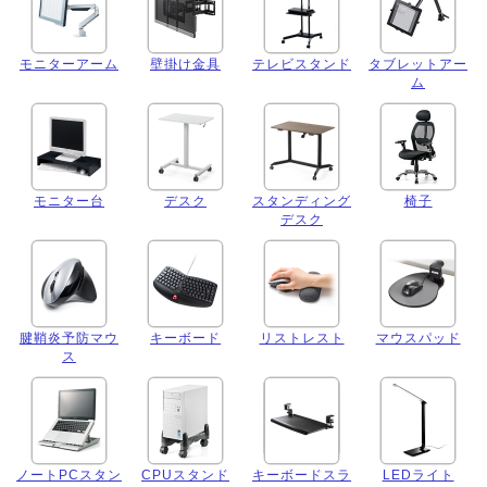
モニターアーム
壁掛け金具
テレビスタンド
タブレットアー
ム
モニター台
デスク
スタンディング
椅子
デスク
腱鞘炎予防マウ
キーボード
リストレスト
マウスパッド
ス
ノートPCスタン
CPUスタンド
キーボードスラ
LEDライト