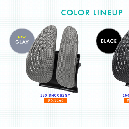
150-SNCCS2GY
15