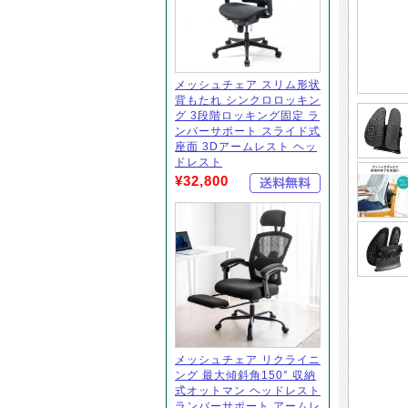
メッシュチェア スリム形状
背もたれ シンクロロッキン
グ 3段階ロッキング固定 ラ
ンバーサポート スライド式
座面 3Dアームレスト ヘッ
ドレスト
¥32,800
メッシュチェア リクライニ
ング 最大傾斜角150° 収納
式オットマン ヘッドレスト
ランバーサポート アームレ