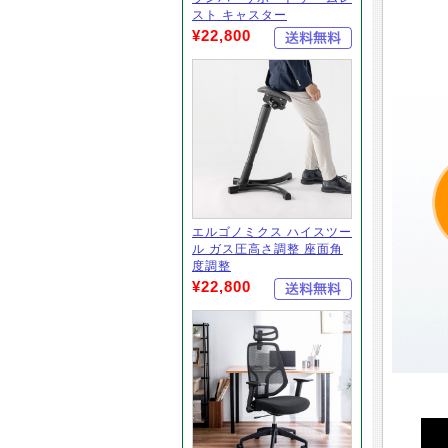
スト キャスター
¥22,800
エルゴノミクス ハイスツー
ル ガス圧高さ調整 座面角
度調整
¥22,800