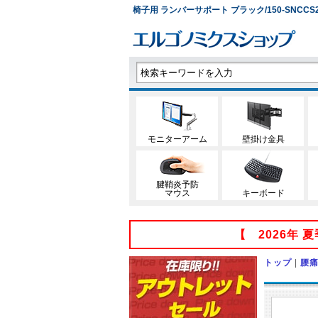
椅子用 ランバーサポート ブラック/150-SNCCS
モニターアーム
壁掛け金具
腱鞘炎予防
マウス
キーボード
【 2026年
トップ
|
腰