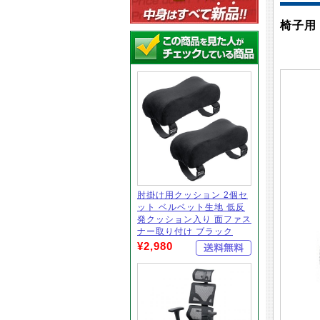
椅子用
肘掛け用クッション 2個セ
ット ベルベット生地 低反
発クッション入り 面ファス
ナー取り付け ブラック
¥2,980