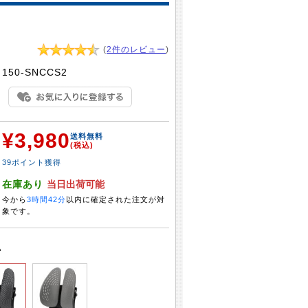
(
2件のレビュー
)
：
150-SNCCS2
¥3,980
：
送料無料
(税込)
39ポイント獲得
：
在庫あり
当日出荷可能
今から
3時間42分
以内に確定された注文が対
象です。
い