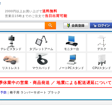
2
送料無料
2000円以上お買い上げで
当日出荷可能
営業日15時までのご注文で
テレビスタンド
タブレットアーム
モニター台
デスク
リストレスト
マウスパッド
ノートPCスタンド
CPUスタンド
 夏季休業中の営業・商品発送 ／ 地震による配送遅延につい
痛予防
|
椅子用 ランバーサポート ブラック