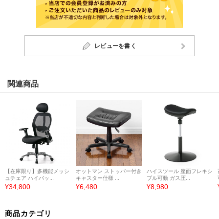
レビューを書く
関連商品
【在庫限り】多機能メッシ
オットマン ストッパー付き
ハイスツール 座面フレキシ
ュチェア ハイバッ...
キャスター仕様 ...
ブル可動 ガス圧...
¥34,800
¥6,480
¥8,980
商品カテゴリ