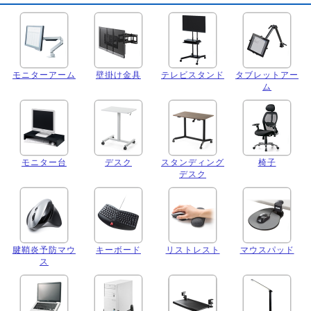
モニターアーム
壁掛け金具
テレビスタンド
タブレットアー
ム
モニター台
デスク
スタンディング
椅子
デスク
腱鞘炎予防マウ
キーボード
リストレスト
マウスパッド
ス