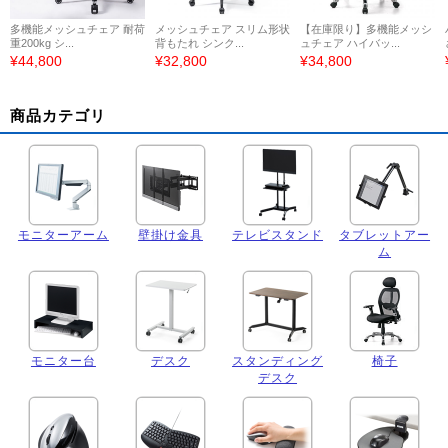
多機能メッシュチェア 耐荷
メッシュチェア スリム形状
【在庫限り】多機能メッシ
重200kg シ...
背もたれ シンク...
ュチェア ハイバッ...
¥44,800
¥32,800
¥34,800
商品カテゴリ
モニターアーム
壁掛け金具
テレビスタンド
タブレットアー
ム
モニター台
デスク
スタンディング
椅子
デスク