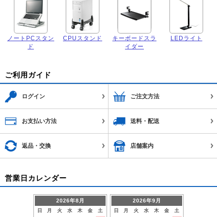
ノートPCスタン
CPUスタンド
キーボードスラ
LEDライト
ド
イダー
ご利用ガイド
ログイン
ご注文方法
お支払い方法
送料・配送
返品・交換
店舗案内
営業日カレンダー
2026年8月
2026年9月
日
月
火
水
木
金
土
日
月
火
水
木
金
土