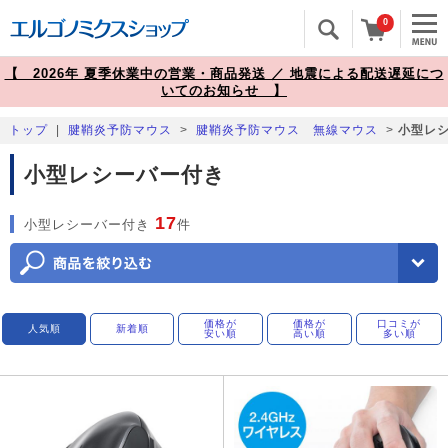
0
【 2026年 夏季休業中の営業・商品発送 ／ 地震による配送遅延につ
いてのお知らせ 】
トップ
|
腱鞘炎予防マウス
>
腱鞘炎予防マウス 無線マウス
>
小型レ
小型レシーバー付き
17
小型レシーバー付き
件
価格が
価格が
口コミが
人気順
新着順
安い順
高い順
多い順