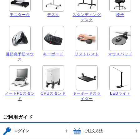
モニター台
デスク
スタンディング
椅子
デスク
腱鞘炎予防マウ
キーボード
リストレスト
マウスパッド
ス
ノートPCスタン
CPUスタンド
キーボードスラ
LEDライト
ド
イダー
ご利用ガイド
ログイン
ご注文方法