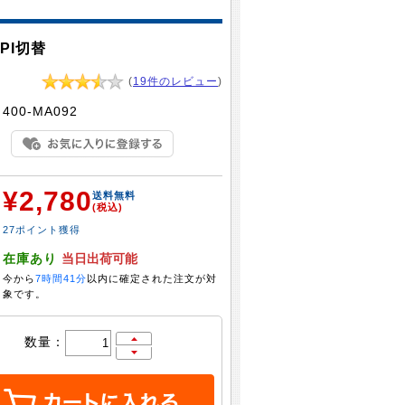
PI切替
(
19件のレビュー
)
：
400-MA092
¥2,780
：
送料無料
(税込)
27ポイント獲得
：
在庫あり
当日出荷可能
今から
7時間41分
以内に確定された注文が対
象です。
数量：