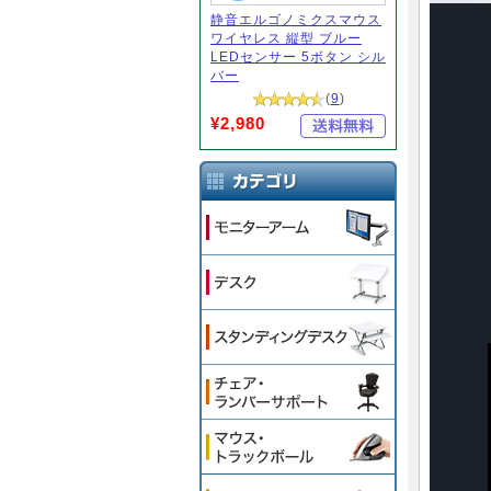
静音エルゴノミクスマウス
ワイヤレス 縦型 ブルー
LEDセンサー 5ボタン シル
バー
(
9
)
¥2,980