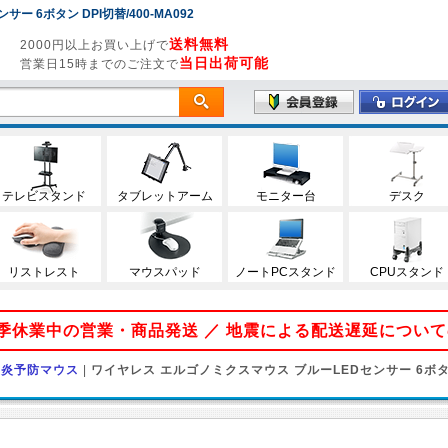
 6ボタン DPI切替/400-MA092
送料無料
2000円以上お買い上げで
当日出荷可能
営業日15時までのご注文で
テレビスタンド
タブレットアーム
モニター台
デスク
リストレスト
マウスパッド
ノートPCスタンド
CPUスタンド
 夏季休業中の営業・商品発送 ／ 地震による配送遅延につい
鞘炎予防マウス
|
ワイヤレス エルゴノミクスマウス ブルーLEDセンサー 6ボタ