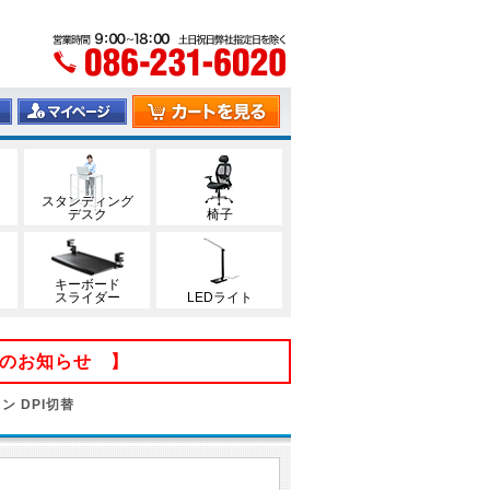
スタンディング
デスク
椅子
キーボード
スライダー
LEDライト
てのお知らせ 】
ン DPI切替