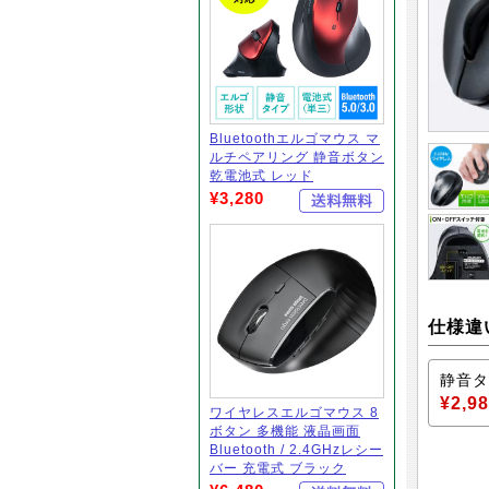
Bluetoothエルゴマウス マ
ルチペアリング 静音ボタン
乾電池式 レッド
¥3,280
仕様違
静音タ
¥2,9
ワイヤレスエルゴマウス 8
ボタン 多機能 液晶画面
Bluetooth / 2.4GHzレシー
バー 充電式 ブラック