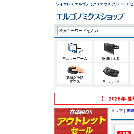
ワイヤレス エルゴノミクスマウス ブルーLEDセンサー
モニターアーム
壁掛け金具
腱鞘炎予防
マウス
キーボード
【 2026年
トップ
|
腱