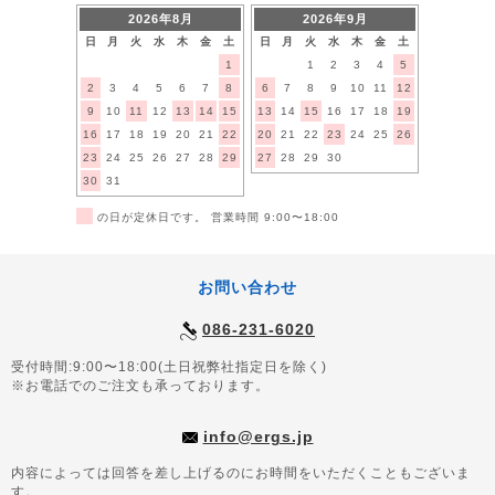
2026年8月
2026年9月
日
月
火
水
木
金
土
日
月
火
水
木
金
土
1
1
2
3
4
5
2
3
4
5
6
7
8
6
7
8
9
10
11
12
9
10
11
12
13
14
15
13
14
15
16
17
18
19
16
17
18
19
20
21
22
20
21
22
23
24
25
26
23
24
25
26
27
28
29
27
28
29
30
30
31
■
の日が定休日です。 営業時間 9:00〜18:00
お問い合わせ
086-231-6020
受付時間:9:00〜18:00(土日祝弊社指定日を除く)
※お電話でのご注文も承っております。
info@ergs.jp
内容によっては回答を差し上げるのにお時間をいただくこともございま
す。