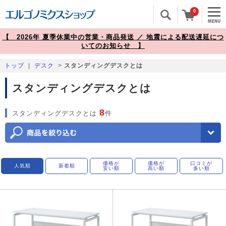
0
【 2026年 夏季休業中の営業・商品発送 ／ 地震による配送遅延につ
いてのお知らせ 】
トップ
|
デスク
>
スタンディングデスクとは
スタンディングデスクとは
8
スタンディングデスクとは
件
価格が
価格が
口コミが
人気順
新着順
安い順
高い順
多い順