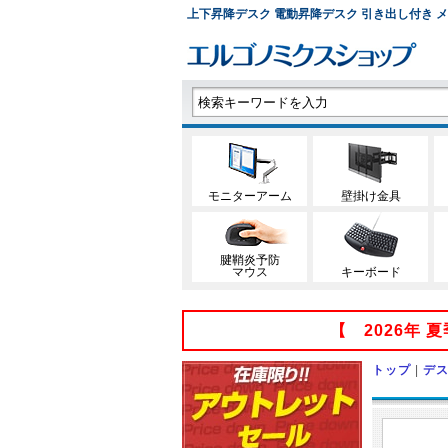
上下昇降デスク 電動昇降デスク 引き出し付き メモリ
モニターアーム
壁掛け金具
腱鞘炎予防
マウス
キーボード
【 2026年
トップ
|
デ