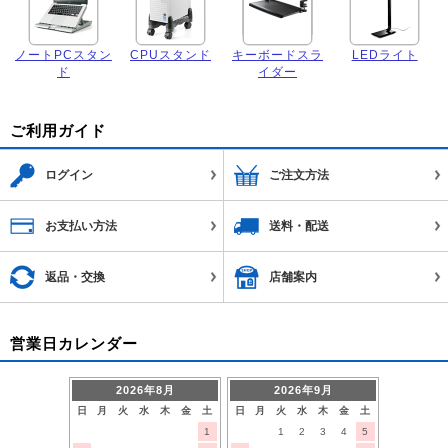
ノートPCスタン
CPUスタンド
キーボードスラ
LEDライト
ド
イダー
ご利用ガイド
ログイン
ご注文方法
お支払い方法
送料・配送
返品・交換
店舗案内
営業日カレンダー
2026年8月
2026年9月
日
月
火
水
木
金
土
日
月
火
水
木
金
土
1
1
2
3
4
5