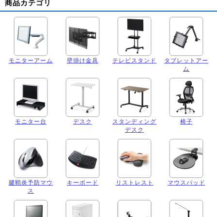
商品カテゴリ
モニターアーム
壁掛け金具
テレビスタンド
タブレットアー
ム
モニター台
デスク
スタンディング
椅子
デスク
腱鞘炎予防マウ
キーボード
リストレスト
マウスパッド
ス