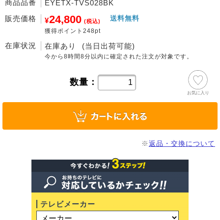
商品品番
EYETX-TVS028BK
24,800
販売価格
送料無料
¥
(税込)
獲得ポイント248pt
在庫状況
在庫あり
(当日出荷可能)
今から
8時間8分
以内に確定された注文が対象です。
数量：
お気に入り
※
返品・交換について
テレビメーカー