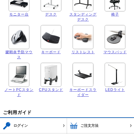
モニター台
デスク
スタンディング
椅子
デスク
腱鞘炎予防マウ
キーボード
リストレスト
マウスパッド
ス
ノートPCスタン
CPUスタンド
キーボードスラ
LEDライト
ド
イダー
ご利用ガイド
ログイン
ご注文方法