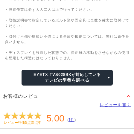
・設置作業は必ず大人二人以上で行ってください。
・取扱説明書で指定しているボルト類や固定具は全数を確実に取付けて
ください。
・取付け不備や取扱い不備による事故や損傷については、弊社は責任を
負いません。
・ディスプレイを設置した状態での、長距離の移動をさせながらの使用
を想定した構造にはなっておりません。
EYETX-TVS028BKが対応している
テレビの型番を調べる
お客様のレビュー
レビューを書く
5.00
(
1件
)
レビュー評価5点満点中