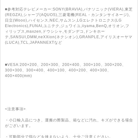
■参考対応テレビメーカー:SONY(BRAVIA),パナソニック(VIERA),東芝
(REGZA),シャープ(AQUOS),三菱電機(REAL・カンタンサイネージ),
日立(Wooo),ハイセンス,NEC,サムスン,LGエレクトロニクス(LG
Electronics),FUNAI,ユニテク,ジュワイユ,iiyama,BenQ,オリオン,フ
ィリップス,maxzen,ドウシシャ,モダンデコ,ドンキホー
テ,SANSUI,DMM,neXXion(ネクシオン),GRANPLE,アイリスオーヤマ
(LUCA),TCL,JAPANNEXTなど
■VESA:200×200、200×300、200×400、300×100、300×200、
300×300、300×400、400×100、400×200、400×300、
400×400(mm)
<注意事項>
・小口輸入品につき、運搬の際製品、箱などに汚れ、キズができる場合
がございます。
・可動部分で指などを挟まないよう、十分ご注意ください。