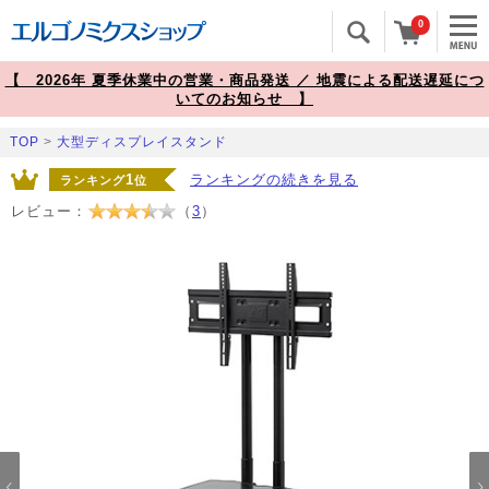
0
【 2026年 夏季休業中の営業・商品発送 ／ 地震による配送遅延につ
いてのお知らせ 】
TOP
>
大型ディスプレイスタンド
1
ランキングの続きを見る
ランキング
位
レビュー：
（
3
）
Prev