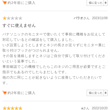
約2年前にご購入
役に立った
0
バラオ
さん
2023/11/08
すぐに使えません
パナソニックのモニターで使いたくて事前に機種をお伝えして
対応しているとの確認をして購入しました。
いざ設置しようとしますとネジの長さが足りずにモニター裏に
取り付けフックがつけられません。
その旨を連絡しますとネジはご自分で探して取り付けてくださ
いという返事でした。
事前確認でこの機種でしたらこのネジのご用意が必要ですとご
指示でもあるのでしたらまだしもです。
他の方に同じことが起きないように改善していただきたいで
す。
約2年前にご購入
役に立った
0
a
さん
2022/10/20