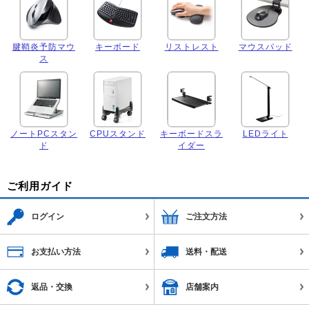
腱鞘炎予防マウ
キーボード
リストレスト
マウスパッド
ス
ノートPCスタン
CPUスタンド
キーボードスラ
LEDライト
ド
イダー
ご利用ガイド
ログイン
ご注文方法
お支払い方法
送料・配送
返品・交換
店舗案内