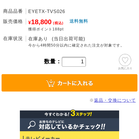
商品品番
EYETX-TVS026
18,800
販売価格
送料無料
¥
(税込)
獲得ポイント188pt
在庫状況
在庫あり
(当日出荷可能)
今から
4時間50分
以内に確定された注文が対象です。
数量：
お気に入り
※
返品・交換について
テレビメーカー