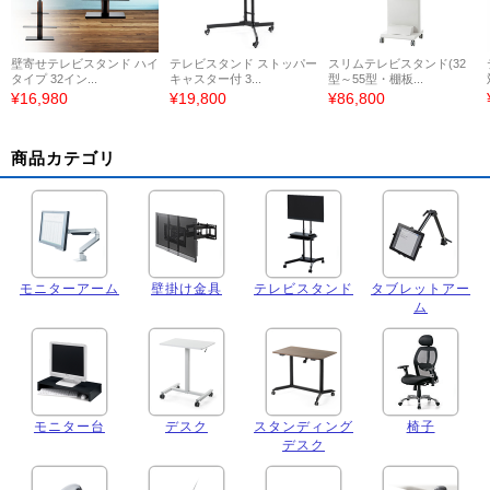
壁寄せテレビスタンド ハイ
テレビスタンド ストッパー
スリムテレビスタンド(32
タイプ 32イン...
キャスター付 3...
型～55型・棚板...
¥16,980
¥19,800
¥86,800
商品カテゴリ
モニターアーム
壁掛け金具
テレビスタンド
タブレットアー
ム
モニター台
デスク
スタンディング
椅子
デスク