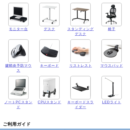
モニター台
デスク
スタンディング
椅子
デスク
腱鞘炎予防マウ
キーボード
リストレスト
マウスパッド
ス
ノートPCスタン
CPUスタンド
キーボードスラ
LEDライト
ド
イダー
ご利用ガイド