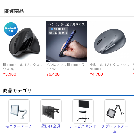
関連商品
Bluetoothエルゴノミクスマ
ペン型マウス Bluetooth ワ
小型エルゴノミクスマウス
ウス 充...
イヤレ...
Bluetoot...
¥3,980
¥6,480
¥4,780
商品カテゴリ
モニターアーム
壁掛け金具
テレビスタンド
タブレットアー
ム