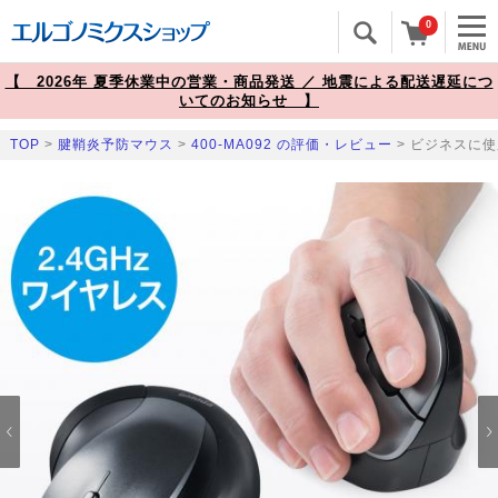
0
【 2026年 夏季休業中の営業・商品発送 ／ 地震による配送遅延につ
いてのお知らせ 】
TOP
>
腱鞘炎予防マウス
>
400-MA092 の評価・レビュー
> ビジネスに使
Prev