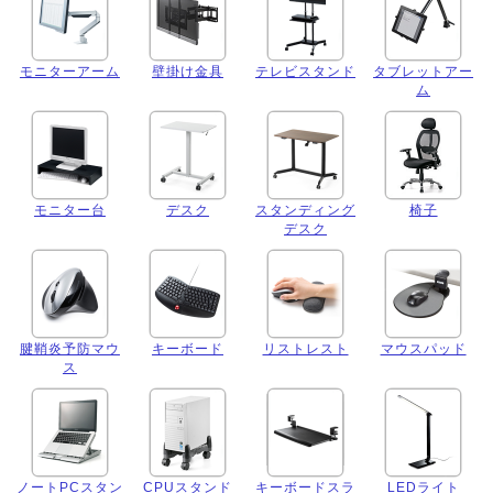
モニターアーム
壁掛け金具
テレビスタンド
タブレットアー
ム
モニター台
デスク
スタンディング
椅子
デスク
腱鞘炎予防マウ
キーボード
リストレスト
マウスパッド
ス
ノートPCスタン
CPUスタンド
キーボードスラ
LEDライト