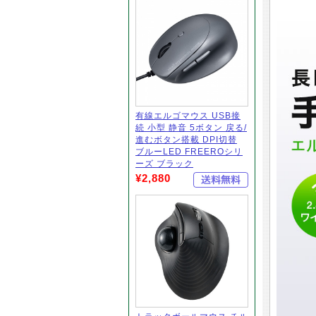
有線エルゴマウス USB接
続 小型 静音 5ボタン 戻る/
進むボタン搭載 DPI切替
ブルーLED FREEROシリ
ーズ ブラック
¥2,880