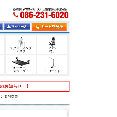
スタンディング
デスク
椅子
キーボード
スライダー
LEDライト
てのお知らせ 】
ン DPI切替