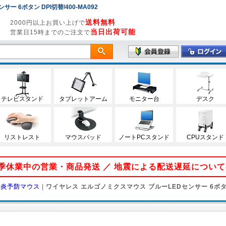
 6ボタン DPI切替/400-MA092
送料無料
2000円以上お買い上げで
当日出荷可能
営業日15時までのご注文で
テレビスタンド
タブレットアーム
モニター台
デスク
リストレスト
マウスパッド
ノートPCスタンド
CPUスタンド
 夏季休業中の営業・商品発送 ／ 地震による配送遅延につい
鞘炎予防マウス
|
ワイヤレス エルゴノミクスマウス ブルーLEDセンサー 6ボタ