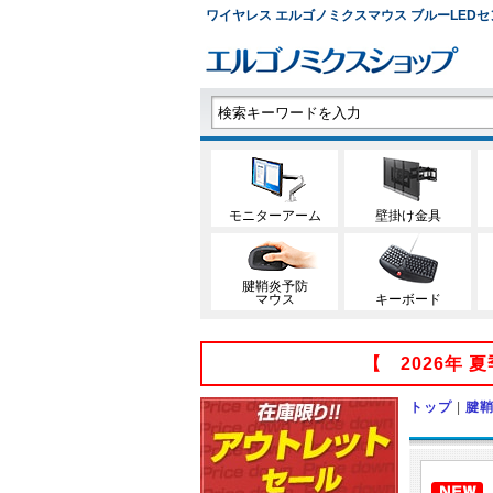
ワイヤレス エルゴノミクスマウス ブルーLEDセンサー
モニターアーム
壁掛け金具
腱鞘炎予防
マウス
キーボード
【 2026年
トップ
|
腱