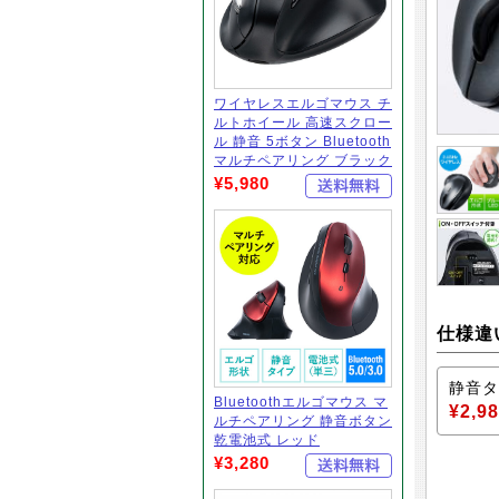
ワイヤレスエルゴマウス チ
ルトホイール 高速スクロー
ル 静音 5ボタン Bluetooth
マルチペアリング ブラック
¥5,980
仕様違
静音タ
Bluetoothエルゴマウス マ
¥2,9
ルチペアリング 静音ボタン
乾電池式 レッド
¥3,280