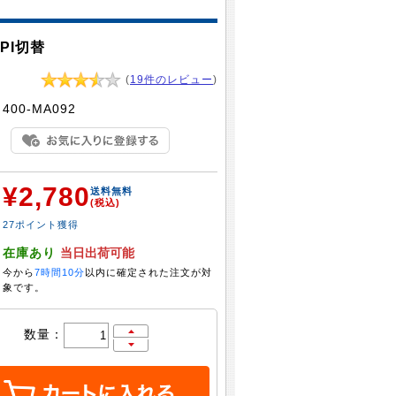
PI切替
(
19件のレビュー
)
：
400-MA092
¥2,780
：
送料無料
(税込)
27ポイント獲得
：
在庫あり
当日出荷可能
今から
7時間10分
以内に確定された注文が対
象です。
数量：