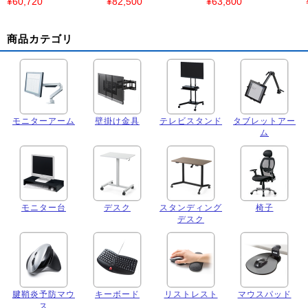
¥60,720
¥82,500
¥63,800
商品カテゴリ
モニターアーム
壁掛け金具
テレビスタンド
タブレットアー
ム
モニター台
デスク
スタンディング
椅子
デスク
腱鞘炎予防マウ
キーボード
リストレスト
マウスパッド
ス