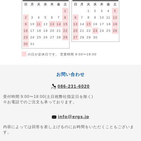
日
月
火
水
木
金
土
日
月
火
水
木
金
土
1
1
2
3
4
5
2
3
4
5
6
7
8
6
7
8
9
10
11
12
9
10
11
12
13
14
15
13
14
15
16
17
18
19
16
17
18
19
20
21
22
20
21
22
23
24
25
26
23
24
25
26
27
28
29
27
28
29
30
30
31
■
の日が定休日です。 営業時間 9:00〜18:00
お問い合わせ
086-231-6020
受付時間:9:00〜18:00(土日祝弊社指定日を除く)
※お電話でのご注文も承っております。
info@ergs.jp
内容によっては回答を差し上げるのにお時間をいただくこともございま
す。