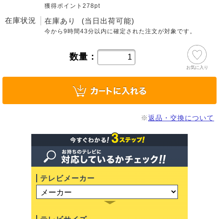
獲得ポイント278pt
在庫状況
在庫あり
(当日出荷可能)
今から
9時間43分
以内に確定された注文が対象です。
数量：
お気に入り
※
返品・交換について
テレビメーカー