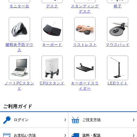
モニター台
デスク
スタンディング
椅子
デスク
腱鞘炎予防マウ
キーボード
リストレスト
マウスパッド
ス
ノートPCスタン
CPUスタンド
キーボードスラ
LEDライト
ド
イダー
ご利用ガイド
ログイン
ご注文方法
お支払い方法
送料・配送