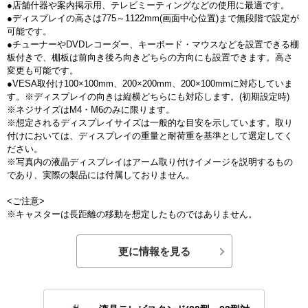
●店舗什器や案内掲示用、テレビミーティングなどの使用に最適です。
●ディスプレイの高さは775～1122mm(画面中心位置)まで無段階で設定が
可能です。
●チューナーやDVDレコーダー、キーボード・マウスなどを設置できる棚
板付きで、棚板は前向き後ろ向きどちらの方向にも設置できます。高さ
変更も可能です。
●VESA取付け100×100mm、200×200mm、200×100mmに対応していま
す。※ディスプレイの向きは縦横どちらにも対応します。(初期設定時)
※ネジサイズはM4・M6のみに限ります。
※想定されるディスプレイサイズは一般的な目安を示しています。取り
付けにおいては、ディスプレイの重量と耐荷重を基準として選定してく
ださい。
※写真内の液晶ディスプレイはアーム取り付けイメージを説明するもの
であり、実際の製品には付属しておりません。
<ご注意>
※キャスターは長距離の移動を想定したものではありません。
更に情報を見る