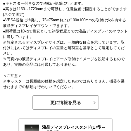
●キャスター付きなので移動が簡単に行えます。
●高さは1160～1720mmまで可動し、任意位置で固定することができます
(ネジで固定)
●VESA規格に準拠し、75×75mmおよび100×100mmの取付け穴を有する
液晶ディスプレイがマウントできます。
●耐荷重は10kgで目安として24型程度までの液晶ディスプレイのマウント
に適しています。
※想定されるディスプレイサイズは、一般的な目安を示しています。取
付けにおいてはディスプレイの重量と耐荷重を基準として選定してくだ
さい。
※写真内の液晶ディスプレイはアーム取付けイメージを説明するもので
あり、実際の商品には付属しておりません。
＜ご注意＞
※キャスターは長距離の移動を想定したものではありません。機器を乗
せたままでの移動は行わないでください。
更に情報を見る
液晶ディスプレイスタンド(17型～