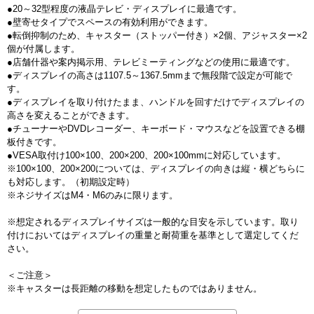
●20～32型程度の液晶テレビ・ディスプレイに最適です。
●壁寄せタイプでスペースの有効利用ができます。
●転倒抑制のため、キャスター（ストッパー付き）×2個、アジャスター×2
個が付属します。
●店舗什器や案内掲示用、テレビミーティングなどの使用に最適です。
●ディスプレイの高さは1107.5～1367.5mmまで無段階で設定が可能で
す。
●ディスプレイを取り付けたまま、ハンドルを回すだけでディスプレイの
高さを変えることができます。
●チューナーやDVDレコーダー、キーボード・マウスなどを設置できる棚
板付きです。
●VESA取付け100×100、200×200、200×100mmに対応しています。
※100×100、200×200については、ディスプレイの向きは縦・横どちらに
も対応します。（初期設定時）
※ネジサイズはM4・M6のみに限ります。
※想定されるディスプレイサイズは一般的な目安を示しています。取り
付けにおいてはディスプレイの重量と耐荷重を基準として選定してくだ
さい。
＜ご注意＞
※キャスターは長距離の移動を想定したものではありません。