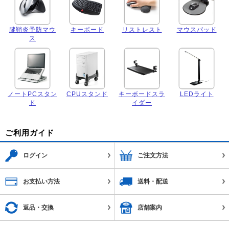
腱鞘炎予防マウ
キーボード
リストレスト
マウスパッド
ス
ノートPCスタン
CPUスタンド
キーボードスラ
LEDライト
ド
イダー
ご利用ガイド
ログイン
ご注文方法
お支払い方法
送料・配送
返品・交換
店舗案内