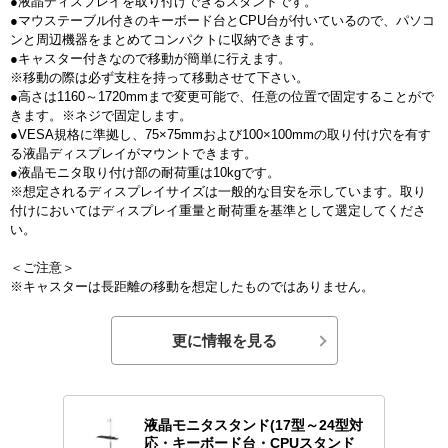
●液晶ディスプレイを取り付けできるスタンドです。
●マウステーブル付きのキーボード台とCPU台が付いているので、パソコ
ンと周辺機器をまとめてコンパクトに収納できます。
●キャスター付きなので移動が簡単に行えます。
※移動の際は必ず支柱を持って移動させて下さい。
●高さは1160～1720mmまで変更可能で、任意の位置で固定することがで
きます。※ネジで固定します。
●VESA規格に準拠し、75×75mmおよび100×100mmの取り付け穴を有す
る液晶ディスプレイがマウントできます。
●液晶モニタ取り付け部の耐荷重は10kgです。
※想定されるディスプレイサイズは一般的な目安を示しています。取り
付けにおいてはディスプレイ重量と耐荷重を基準として選定してくださ
い。
＜ご注意＞
※キャスターは長距離の移動を想定したものではありません。
更に情報を見る
液晶モニタスタンド(17型～24型対
応・キーボード台・CPUスタンド