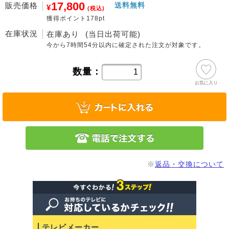
17,800
販売価格
送料無料
¥
(税込)
獲得ポイント178pt
在庫状況
在庫あり
(当日出荷可能)
今から
7時間54分
以内に確定された注文が対象です。
数量：
お気に入り
※
返品・交換について
テレビメーカー