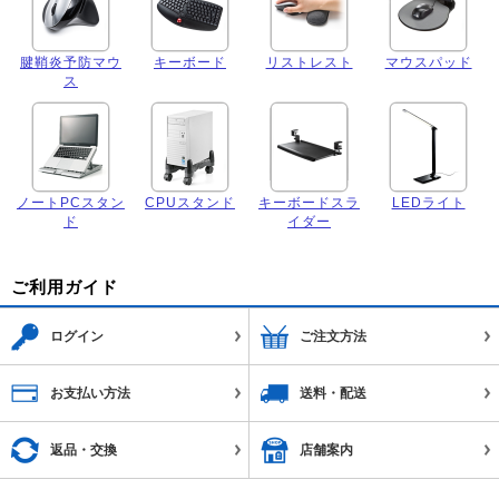
腱鞘炎予防マウ
キーボード
リストレスト
マウスパッド
ス
ノートPCスタン
CPUスタンド
キーボードスラ
LEDライト
ド
イダー
ご利用ガイド
ログイン
ご注文方法
お支払い方法
送料・配送
返品・交換
店舗案内