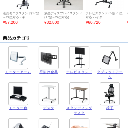
液晶モニタスタンド(17型
液晶ディスプレイスタンド
テレビスタンド 65型 75型
～24型対応・キ...
(17型～24型対応)
対応 ハイタ...
¥57,200
¥32,800
¥60,720
商品カテゴリ
モニターアーム
壁掛け金具
テレビスタンド
タブレットアー
ム
モニター台
デスク
スタンディング
椅子
デスク