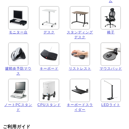
ム
モニター台
デスク
スタンディング
椅子
デスク
腱鞘炎予防マウ
キーボード
リストレスト
マウスパッド
ス
ノートPCスタン
CPUスタンド
キーボードスラ
LEDライト
ド
イダー
ご利用ガイド