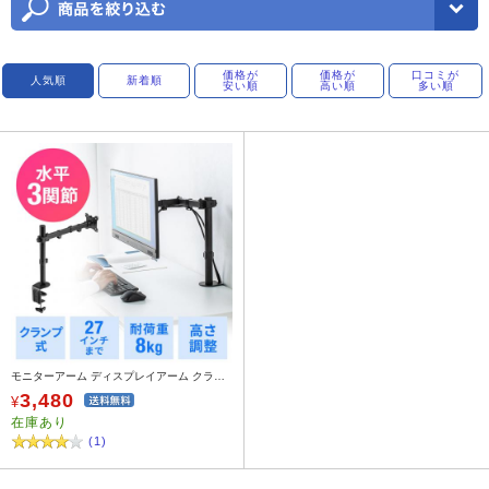
価格が
価格が
口コミが
人気順
新着順
安い順
高い順
多い順
モニターアーム ディスプレイアーム クランプ固定 27インチ対応 PCモニター設置
3,480
¥
在庫あり
(1)