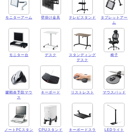
モニターアーム
壁掛け金具
テレビスタンド
タブレットアー
ム
モニター台
デスク
スタンディング
椅子
デスク
腱鞘炎予防マウ
キーボード
リストレスト
マウスパッド
ス
ノートPCスタン
CPUスタンド
キーボードスラ
LEDライト