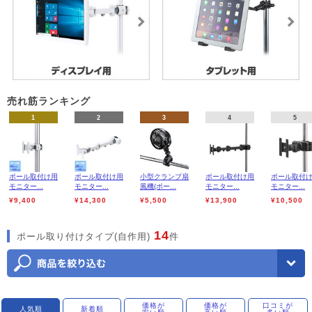
売れ筋ランキング
1
2
3
4
5
ポール取付け用
ポール取付け用
小型クランプ扇
ポール取付け用
ポール取付
モニター...
モニター...
風機(ポー...
モニター...
モニター...
¥9,400
¥14,300
¥5,500
¥13,900
¥10,500
14
ポール取り付けタイプ(自作用)
件
価格が
価格が
口コミが
人気順
新着順