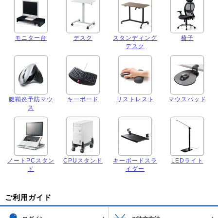
モニター台
デスク
スタンディング
椅子
デスク
腱鞘炎予防マウ
キーボード
リストレスト
マウスパッド
ス
ノートPCスタン
CPUスタンド
キーボードスラ
LEDライト
ド
イダー
ご利用ガイド