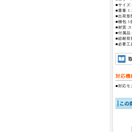
■サイズ:
■重量:1.
■出荷形
■梱包:1個
■材質:
■付属品
■総耐荷重
■必要工
対応機
■対応モ