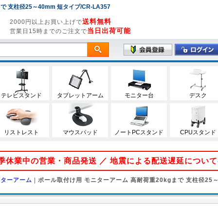
支柱径25～40mm 短タイプ/CR-LA357
送料無料
2000円以上お買い上げで
当日出荷可能
営業日15時までのご注文で
テレビスタンド
タブレットアーム
モニター台
デスク
リストレスト
マウスパッド
ノートPCスタンド
CPUスタンド
 夏季休業中の営業・商品発送 ／ 地震による配送遅延につい
ニターアーム
|
ポール取付け用 モニターアーム 高耐荷重20kgまで 支柱径25～