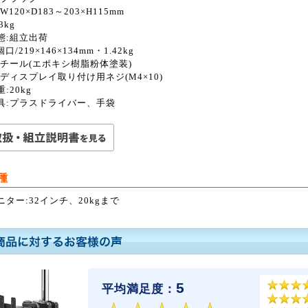
W120×D183～203×H115mm
3kg
態:組立出荷
口/219×146×134mm・1.42kg
スチール(エポキシ樹脂粉体塗装)
:ディスプレイ取り付け用ネジ(M4×10)
:20kg
具:プラスドライバー、手袋
種
ニター:32インチ、20kgまで
5
平均満足度：