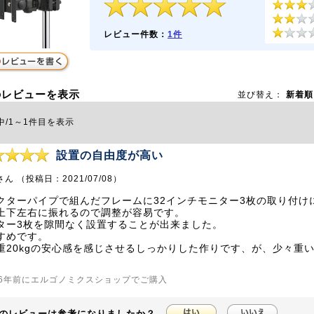
レビュー件数：
1件
のレビューを表示
並び替え：
新着順
中/1～1件目を表示
設置の自由度が高い
ん （投稿日：2021/07/08）
クターパイプで組んだフレームに32インチモニター3枚の取り付け
上下左右に振れるので調整が容易です。
ター3枚を隙間なく設置することが出来ました。
すめです。
重20kgの安心感を感じさせるしっかりした作りです、が、少々重
6年前にエルゴノミクスショップでご購入
のレビューは参考になりましたか？