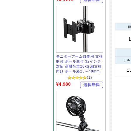
モニターアーム自作用 支柱
チル
取付 ポール取付 32インチ
対応 高耐荷重20kg 細支柱
1
向け ポール経25～40mm
(
1
)
¥4,980