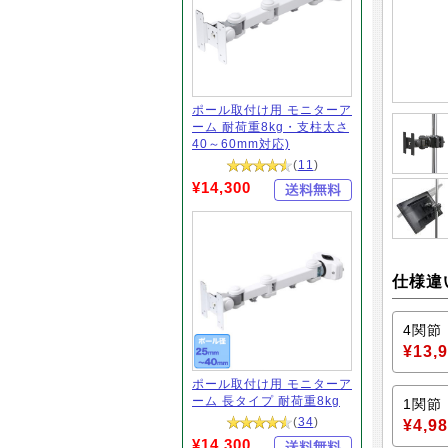
ポール取付け用 モニターア
ーム 耐荷重8kg・支柱太さ
40～60mm対応)
(
11
)
¥14,300
仕様違
4関節
¥13,
ポール取付け用 モニターア
ーム 長タイプ 耐荷重8kg
1関節
(
34
)
¥4,9
¥14,300