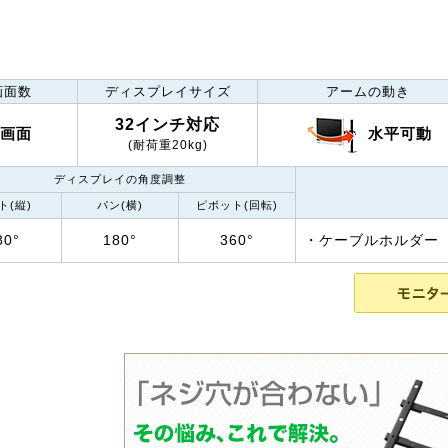
画面数
ディスプレイサイズ
アームの動き
32インチ対応
水平可動
1画面
(耐荷重20kg)
ディスプレイの角度調整
ト(縦)
パン(横)
ピボット(回転)
80°
180°
360°
・ケーブルホルダー