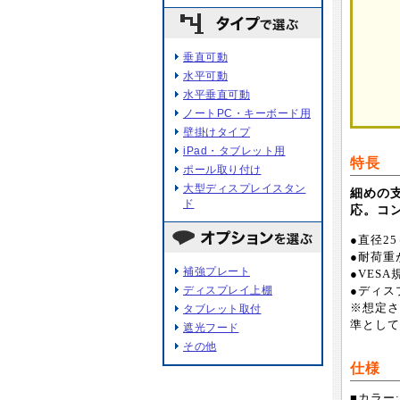
垂直可動
水平可動
水平垂直可動
ノートPC・キーボード用
壁掛けタイプ
iPad・タブレット用
特長
ポール取り付け
大型ディスプレイスタン
細めの
ド
応。コ
●直径2
●耐荷重
補強プレート
●VES
ディスプレイ上棚
●ディス
※想定さ
タブレット取付
準として
遮光フード
その他
仕様
■カラー