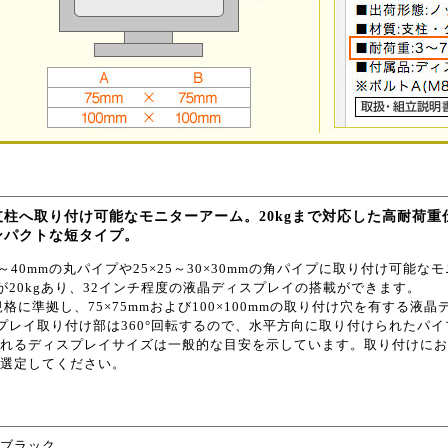
支柱へ取り付け可能なモニターアーム。20kgまで対応した高耐荷
ンパクトな短タイプ。
5～40mmの丸パイプや25×25～30×30mmの角パイプに取り付け可能
が20kgあり、32インチ程度の液晶ディスプレイの搭載ができます。
A規格に準拠し、75×75mmおよび100×100mmの取り付け穴を有する
プレイ取り付け部は360°回転するので、水平方向に取り付けられたパ
れるディスプレイサイズは一般的な目安を示しています。取り付けにお
選定してください。
:ブラック