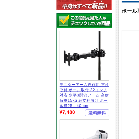
ポール
モニターアーム自作用 支柱
取付 ポール取付 32インチ
対応 水平3関節アーム 高耐
荷重15kg 細支柱向け ポー
ル経25～40mm
¥7,480