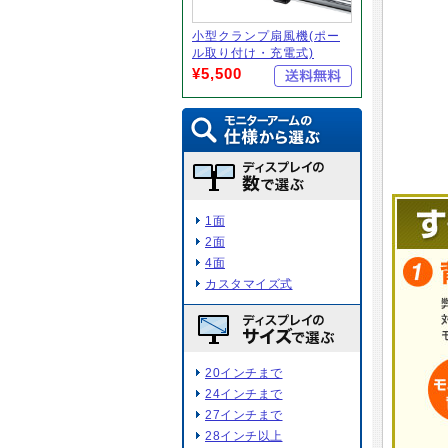
小型クランプ扇風機(ポー
ル取り付け・充電式)
¥5,500
1面
2面
4面
カスタマイズ式
20インチまで
24インチまで
27インチまで
28インチ以上