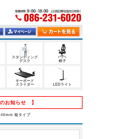
スタンディング
デスク
椅子
キーボード
スライダー
LEDライト
てのお知らせ 】
40mm 短タイプ