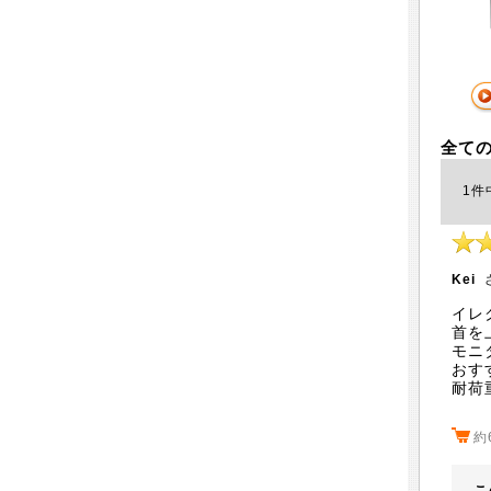
全て
1件
Kei
さ
イレ
首を
モニ
おす
耐荷
約
こ