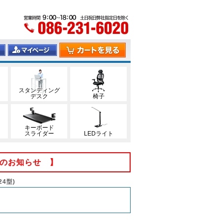
スタンディング
デスク
椅子
キーボード
スライダー
LEDライト
てのお知らせ 】
4型)