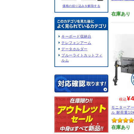
価格の絞り込みを解除する
在庫あり
キーボード収納台
テレフォンアーム
データホルダー
ブルーライトカットフィ
ルム
¥4
税込
モニターアー
ル 耐荷重10k
在庫あり