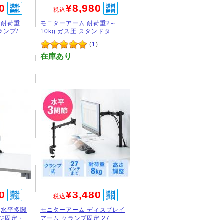
0
¥8,980
税込
(耐荷重
モニターアーム 耐荷重2～
プ/...
10kg ガス圧 スタンドタ...
(
1
)
在庫あり
0
¥3,480
税込
(水平多関
モニターアーム ディスプレイ
固定・...
アーム クランプ固定 27...