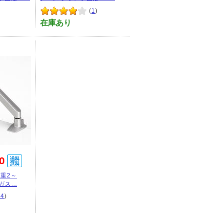
(
1
)
在庫あり
0
重2～
ス...
24
)