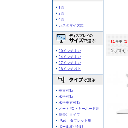
1面
2面
4面
カスタマイズ式
11
件中 (
1
20インチまで
並び替え
24インチまで
27インチまで
28インチ以上
垂直可動
水平可動
水平垂直可動
ノートPC・キーボード用
壁掛けタイプ
iPad・タブレット用
ポール取り付け