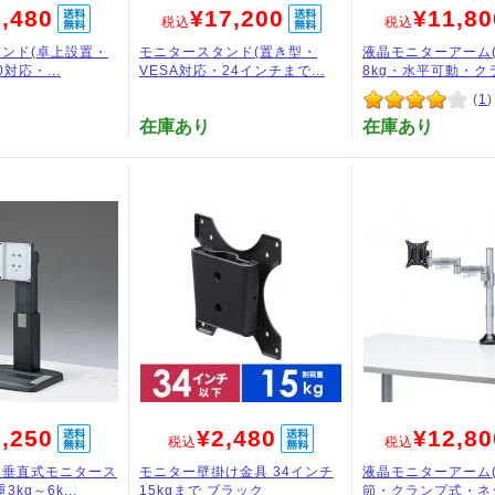
,480
¥17,200
¥11,80
税込
税込
ンド(卓上設置・
モニタースタンド(置き型・
液晶モニターアーム
0対応・...
VESA対応・24インチまで...
8kg・水平可動・クラン
(
1
)
在庫あり
在庫あり
,250
¥2,480
¥12,80
税込
税込
】垂直式モニタース
モニター壁掛け金具 34インチ
液晶モニターアーム
kg～6k...
15kgまで ブラック
節・クランプ式・ネジ