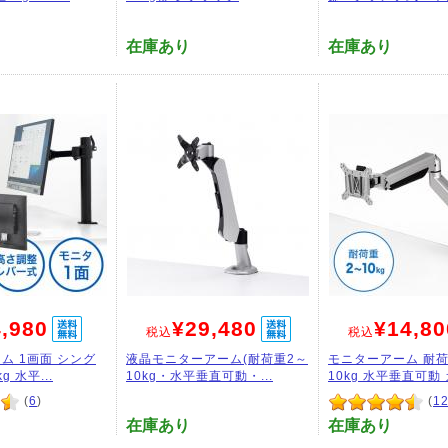
在庫あり
在庫あり
,980
¥29,480
¥14,80
税込
税込
ム 1画面 シング
液晶モニターアーム(耐荷重2～
モニターアーム 耐荷
g 水平...
10kg・水平垂直可動・...
10kg 水平垂直可動 ガ
(
6
)
(
1
在庫あり
在庫あり