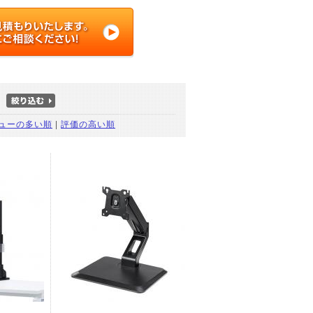
ューの多い順
|
評価の高い順