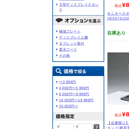
¥8
大型ディスプレイスタン
税込
ド
モニタースタ
VESA75/10
補強プレート
在庫あり
ディスプレイ上棚
タブレット取付
遮光フード
その他
〜3,999円
4,000円〜5,999円
6,000円〜9,999円
10,000円〜19,999円
20,000円〜
¥8
税込
【在庫限り
¥
- ¥
タンド(耐荷重3