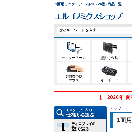
1面用モニターアーム(20～24型) 商品一覧
モニターアーム
壁掛け金具
腱鞘炎予防
マウス
キーボード
【 2026年
トップ
|
モ
1面用