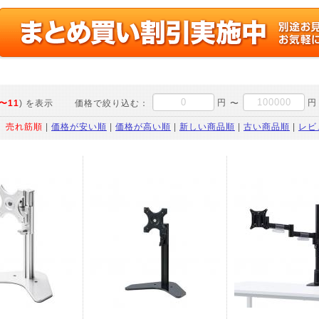
円
円
〜11
) を表示
価格で絞り込む：
〜
：
売れ筋順
|
価格が安い順
|
価格が高い順
|
新しい商品順
|
古い商品順
|
レビ