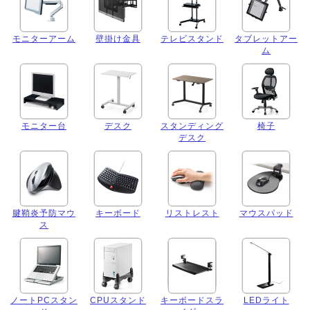
モニターアーム
壁掛け金具
テレビスタンド
タブレットアー
ム
モニター台
デスク
スタンディング
椅子
デスク
腱鞘炎予防マウ
キーボード
リストレスト
マウスパッド
ス
ノートPCスタン
CPUスタンド
キーボードスラ
LEDライト