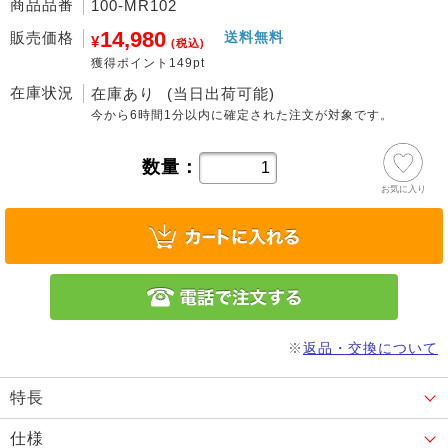
商品品番
100-MR102
14,980
販売価格
送料無料
¥
(税込)
獲得ポイント149pt
在庫状況
在庫あり
(当日出荷可能)
今から
6時間1分
以内に確定された注文が対象です。
数量：
お気に入り
※
返品・交換について
特長
仕様