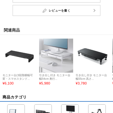
レビューを書く
関連商品
モニター台(3段階横幅可
引き出し付き モニター台
引き出し付き モニター台
変・スマホスタンド...
幅54cm 奥行...
幅55cm 高さ...
¥6,100
¥5,980
¥3,780
商品カテゴリ