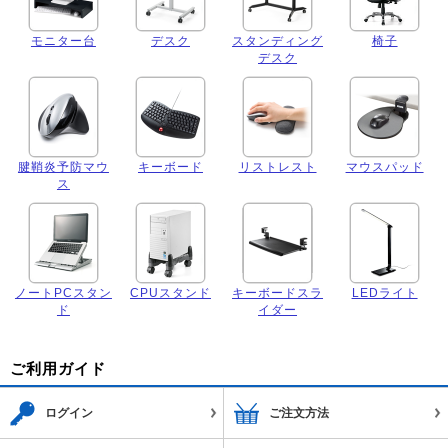
モニター台
デスク
スタンディング
椅子
デスク
腱鞘炎予防マウ
キーボード
リストレスト
マウスパッド
ス
ノートPCスタン
CPUスタンド
キーボードスラ
LEDライト
ド
イダー
ご利用ガイド
ログイン
ご注文方法