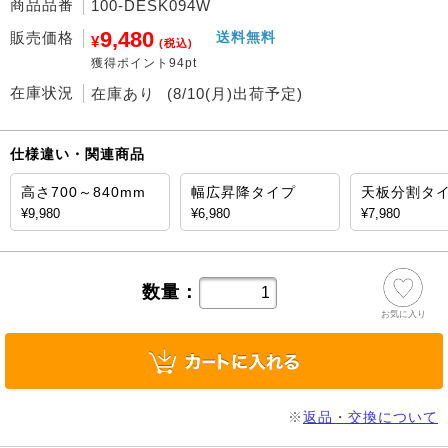
商品品番
100-DESK094W
9,480
販売価格
送料無料
¥
(税込)
獲得ポイント94pt
在庫状況
在庫あり
(8/10(月)出荷予定)
仕様違い・関連商品
高さ700～840mm
幅広昇降タイプ
天板分割タ
¥9,980
¥6,980
¥7,980
数量：
お気に入り
※
返品・交換について