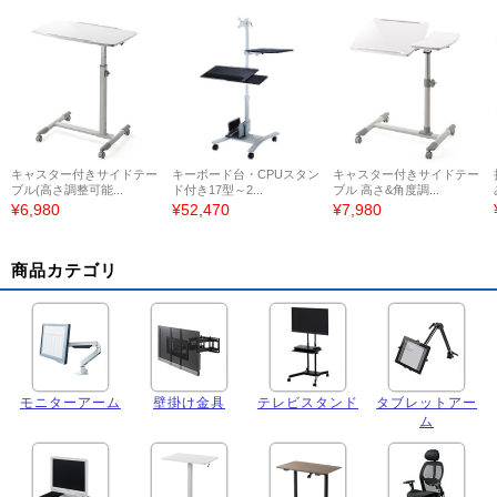
キャスター付きサイドテー
キーボード台・CPUスタン
キャスター付きサイドテー
ブル(高さ調整可能...
ド付き17型～2...
ブル 高さ&角度調...
¥6,980
¥52,470
¥7,980
商品カテゴリ
モニターアーム
壁掛け金具
テレビスタンド
タブレットアー
ム