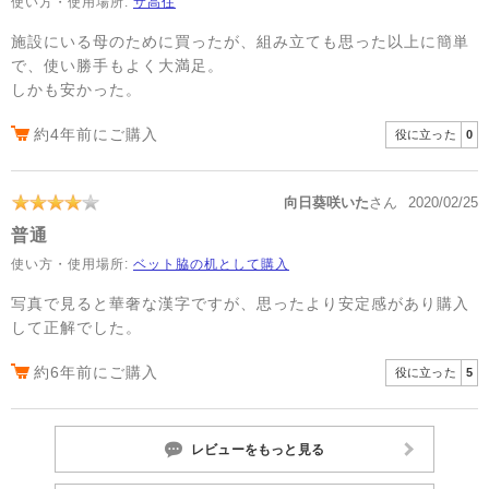
使い方・使用場所:
サ高住
施設にいる母のために買ったが、組み立ても思った以上に簡単
で、使い勝手もよく大満足。
しかも安かった。
約4年前にご購入
役に立った
0
向日葵咲いた
さん
2020/02/25
普通
使い方・使用場所:
ベット脇の机として購入
写真で見ると華奢な漢字ですが、思ったより安定感があり購入
して正解でした。
約6年前にご購入
役に立った
5
レビューをもっと見る