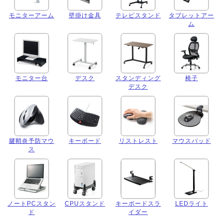
モニターアーム
壁掛け金具
テレビスタンド
タブレットアー
ム
モニター台
デスク
スタンディング
椅子
デスク
腱鞘炎予防マウ
キーボード
リストレスト
マウスパッド
ス
ノートPCスタン
CPUスタンド
キーボードスラ
LEDライト
ド
イダー