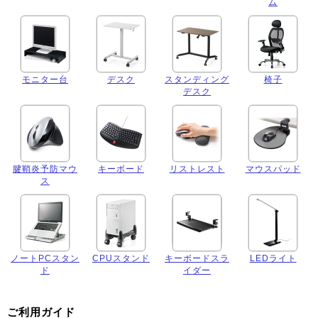
ム
モニター台
デスク
スタンディング
椅子
デスク
腱鞘炎予防マウ
キーボード
リストレスト
マウスパッド
ス
ノートPCスタン
CPUスタンド
キーボードスラ
LEDライト
ド
イダー
ご利用ガイド