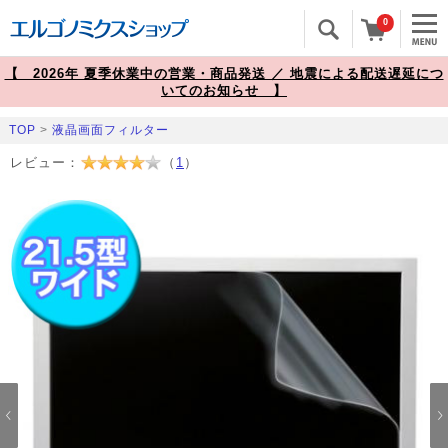
0
【 2026年 夏季休業中の営業・商品発送 ／ 地震による配送遅延につ
いてのお知らせ 】
TOP
>
液晶画面フィルター
レビュー：
（
1
）
Prev