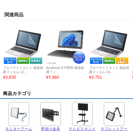
関連商品
ブルーライトカット 液晶保
dynabook K70専用 液晶保
ブルーライトカット 液晶保
護フィルム 12...
護フィ...
護フィルム 14...
¥3,830
¥3,960
¥3,751
商品カテゴリ
モニターアーム
壁掛け金具
テレビスタンド
タブレットアー