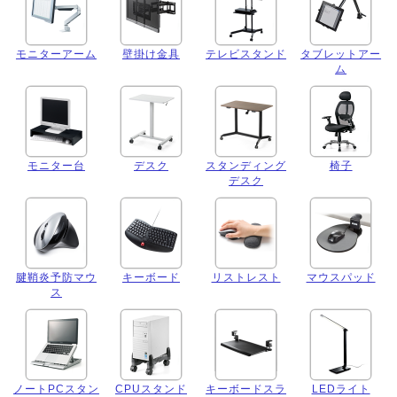
モニターアーム
壁掛け金具
テレビスタンド
タブレットアー
ム
モニター台
デスク
スタンディング
椅子
デスク
腱鞘炎予防マウ
キーボード
リストレスト
マウスパッド
ス
ノートPCスタン
CPUスタンド
キーボードスラ
LEDライト