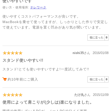
使いやすいです
使い方・使用場所:
テレワーク
使いやすくコストパフォーマンスが良いです。
MacBookを乗せて使ってますが、しっかりとした作りで安定し
て使えています。電源を置く凹みがあり気が聞いています。
役に立った
0
nishi35
さん
2016/01/08
スタンド使いやすい!!
スタンド!とても使いやすいですよ!一度試してみて!!
約10年前にご購入
役に立った
0
たけ丸
さん
2015/11/09
使用によって肩こりが(少しは)楽になりました。
職場で使用しているPCが、ノートPCでワイド画面。