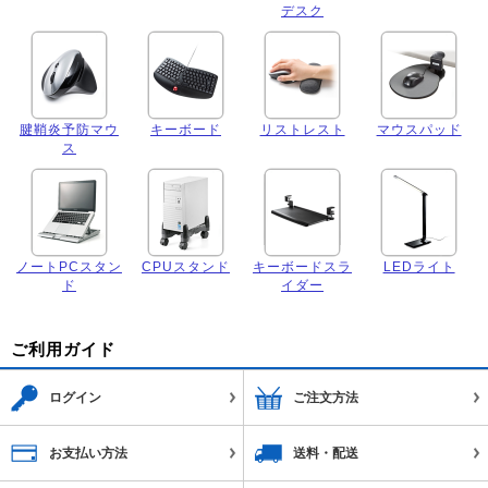
デスク
腱鞘炎予防マウ
キーボード
リストレスト
マウスパッド
ス
ノートPCスタン
CPUスタンド
キーボードスラ
LEDライト
ド
イダー
ご利用ガイド
ログイン
ご注文方法
お支払い方法
送料・配送