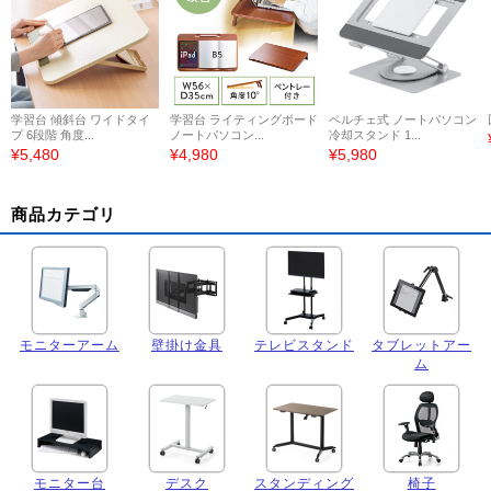
学習台 傾斜台 ワイドタイ
学習台 ライティングボード
ペルチェ式 ノートパソコン
プ 6段階 角度...
ノートパソコン...
冷却スタンド 1...
¥5,480
¥4,980
¥5,980
商品カテゴリ
モニターアーム
壁掛け金具
テレビスタンド
タブレットアー
ム
モニター台
デスク
スタンディング
椅子