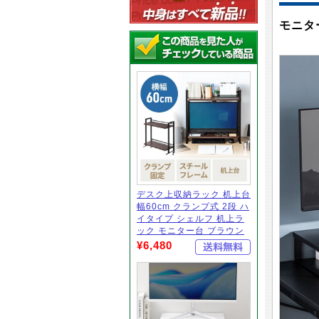
モニタ
デスク上収納ラック 机上台
幅60cm クランプ式 2段 ハ
イタイプ シェルフ 机上ラ
ック モニター台 ブラウン
¥6,480