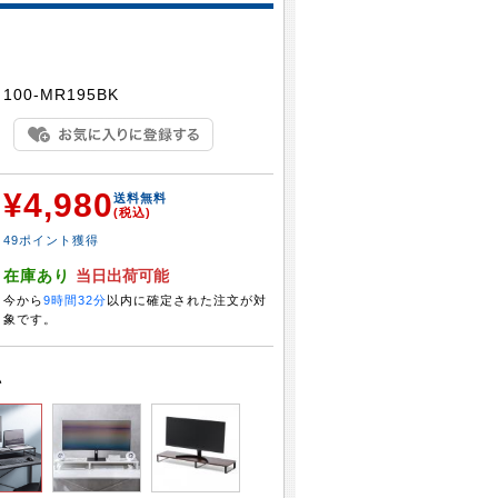
：
100-MR195BK
¥4,980
：
送料無料
(税込)
49ポイント獲得
：
在庫あり
当日出荷可能
今から
9時間32分
以内に確定された注文が対
象です。
い