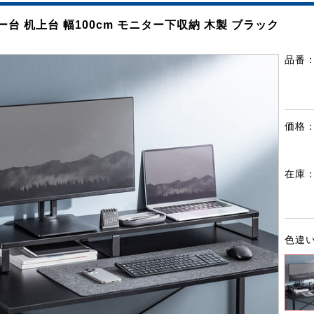
ー台 机上台 幅100cm モニター下収納 木製 ブラック
品番
価格
在庫
色違