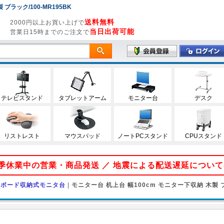
ブラック/100-MR195BK
送料無料
2000円以上お買い上げで
当日出荷可能
営業日15時までのご注文で
テレビスタンド
タブレットアーム
モニター台
デスク
リストレスト
マウスパッド
ノートPCスタンド
CPUスタンド
 夏季休業中の営業・商品発送 ／ 地震による配送遅延につい
ーボード収納式モニタ台
|
モニター台 机上台 幅100cm モニター下収納 木製