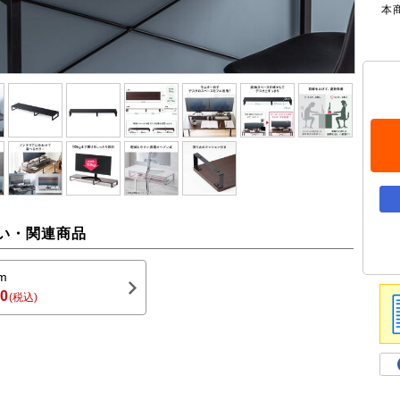
本
い・関連商品
m
80
(税込)