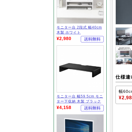
モニター台 2段式 幅40cm
木製 ホワイト
¥2,980
仕様違
幅60c
モニター台 幅59.5cm モニ
¥2,9
ター下収納 木製 ブラック
¥4,158