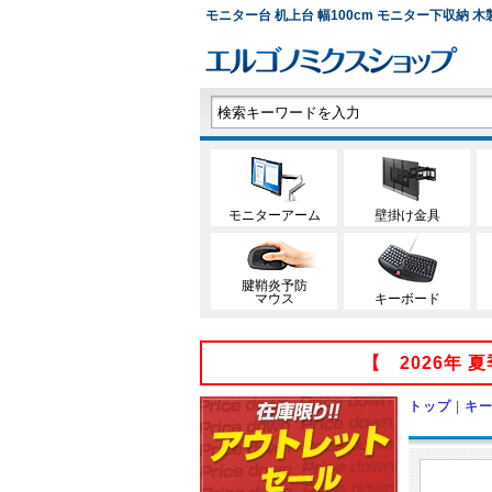
モニター台 机上台 幅100cm モニター下収納 木製 
モニターアーム
壁掛け金具
腱鞘炎予防
マウス
キーボード
【 2026年
トップ
|
キ