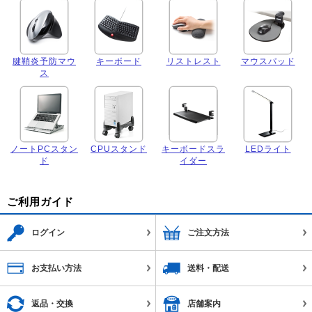
腱鞘炎予防マウ
キーボード
リストレスト
マウスパッド
ス
ノートPCスタン
CPUスタンド
キーボードスラ
LEDライト
ド
イダー
ご利用ガイド
ログイン
ご注文方法
お支払い方法
送料・配送
返品・交換
店舗案内