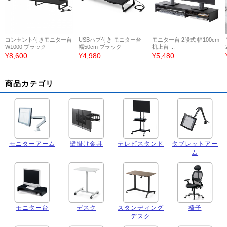
コンセント付きモニター台
USBハブ付き モニター台
モニター台 2段式 幅100cm
W1000 ブラック
幅50cm ブラック
机上台 ...
¥8,600
¥4,980
¥5,480
商品カテゴリ
モニターアーム
壁掛け金具
テレビスタンド
タブレットアー
ム
モニター台
デスク
スタンディング
椅子
デスク