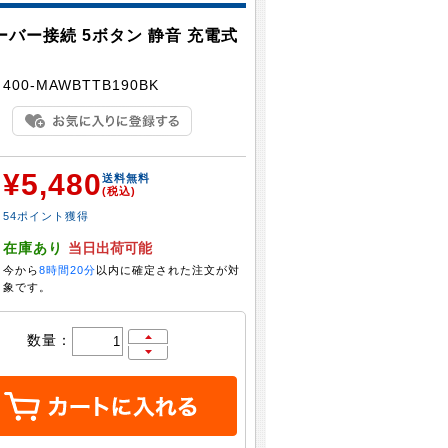
シーバー接続 5ボタン 静音 充電式
：
400-MAWBTTB190BK
¥5,480
：
送料無料
(税込)
54ポイント獲得
：
在庫あり
当日出荷可能
今から
8時間20分
以内に確定された注文が対
象です。
数量：