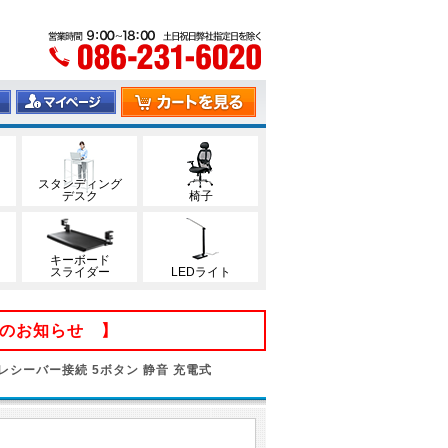
スタンディング
デスク
椅子
キーボード
スライダー
LEDライト
てのお知らせ 】
専用レシーバー接続 5ボタン 静音 充電式