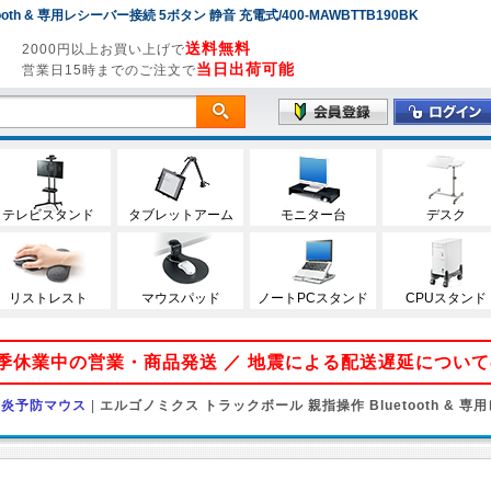
th & 専用レシーバー接続 5ボタン 静音 充電式/400-MAWBTTB190BK
送料無料
2000円以上お買い上げで
当日出荷可能
営業日15時までのご注文で
テレビスタンド
タブレットアーム
モニター台
デスク
リストレスト
マウスパッド
ノートPCスタンド
CPUスタンド
 夏季休業中の営業・商品発送 ／ 地震による配送遅延につい
鞘炎予防マウス
|
エルゴノミクス トラックボール 親指操作 Bluetooth & 