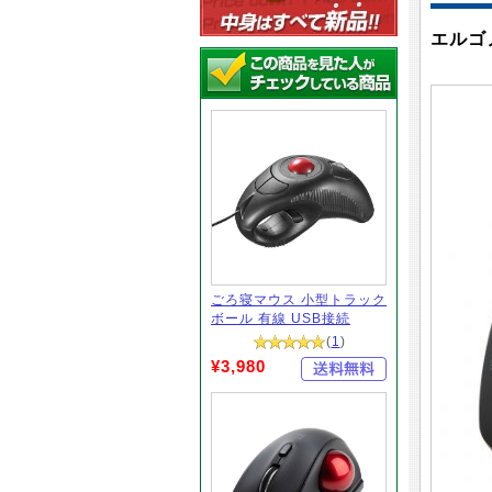
エルゴノ
ごろ寝マウス 小型トラック
ボール 有線 USB接続
(
1
)
¥3,980