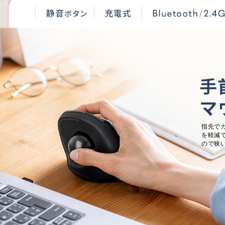
指先で
を軽減
ので狭