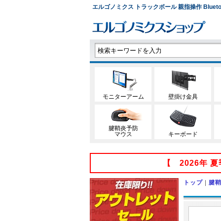
エルゴノミクス トラックボール 親指操作 Bluetoo
モニターアーム
壁掛け金具
腱鞘炎予防
マウス
キーボード
【 2026年
トップ
|
腱