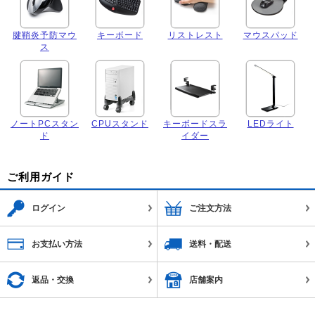
腱鞘炎予防マウ
キーボード
リストレスト
マウスパッド
ス
ノートPCスタン
CPUスタンド
キーボードスラ
LEDライト
ド
イダー
ご利用ガイド
ログイン
ご注文方法
お支払い方法
送料・配送
返品・交換
店舗案内