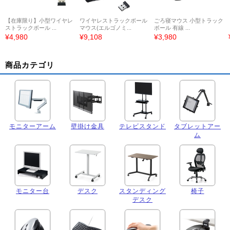
【在庫限り】小型ワイヤレ
ワイヤレストラックボール
ごろ寝マウス 小型トラック
ストラックボール ...
マウス(エルゴノミ...
ボール 有線 ...
¥4,980
¥9,108
¥3,980
商品カテゴリ
モニターアーム
壁掛け金具
テレビスタンド
タブレットアー
ム
モニター台
デスク
スタンディング
椅子
デスク