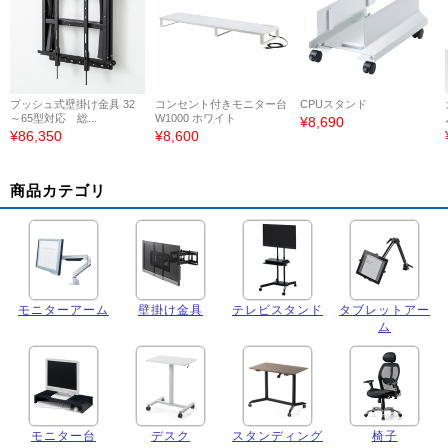
プッシュ式壁掛け金具 32
コンセント付きモニター台
CPUスタンド
～65型対応 総...
W1000 ホワイト
¥8,690
¥86,350
¥8,600
商品カテゴリ
モニターアーム
壁掛け金具
テレビスタンド
タブレットアー
ム
モニター台
デスク
スタンディング
椅子