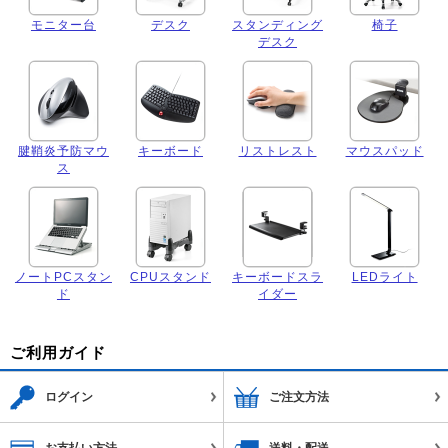
モニター台
デスク
スタンディング
椅子
デスク
腱鞘炎予防マウ
キーボード
リストレスト
マウスパッド
ス
ノートPCスタン
CPUスタンド
キーボードスラ
LEDライト
ド
イダー
ご利用ガイド
ログイン
ご注文方法
お支払い方法
送料・配送