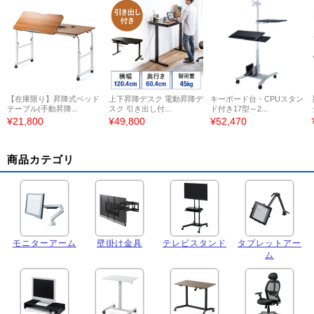
【在庫限り】昇降式ベッド
上下昇降デスク 電動昇降デ
キーボード台・CPUスタン
テーブル(手動昇降...
スク 引き出し付...
ド付き17型～2...
¥21,800
¥49,800
¥52,470
商品カテゴリ
モニターアーム
壁掛け金具
テレビスタンド
タブレットアー
ム