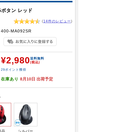
5ボタン レッド
(
14件のレビュー
)
：
400-MA092SR
¥2,980
：
送料無料
(税込)
29ポイント獲得
：
在庫あり
8月10日 出荷予定
い
商品
シルバー