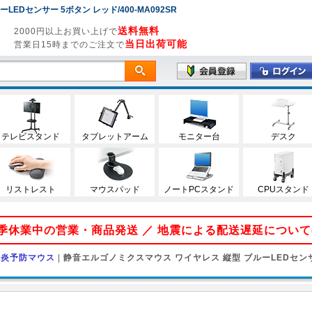
EDセンサー 5ボタン レッド/400-MA092SR
送料無料
2000円以上お買い上げで
当日出荷可能
営業日15時までのご注文で
テレビスタンド
タブレットアーム
モニター台
デスク
リストレスト
マウスパッド
ノートPCスタンド
CPUスタンド
 夏季休業中の営業・商品発送 ／ 地震による配送遅延につい
鞘炎予防マウス
|
静音エルゴノミクスマウス ワイヤレス 縦型 ブルーLEDセンサ