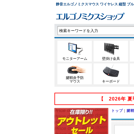
静音エルゴノミクスマウス ワイヤレス 縦型 ブルーL
モニターアーム
壁掛け金具
腱鞘炎予防
マウス
キーボード
【 2026年
トップ
|
腱