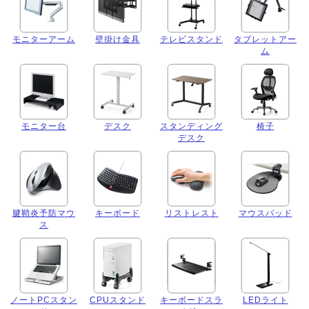
モニターアーム
壁掛け金具
テレビスタンド
タブレットアー
ム
モニター台
デスク
スタンディング
椅子
デスク
腱鞘炎予防マウ
キーボード
リストレスト
マウスパッド
ス
ノートPCスタン
CPUスタンド
キーボードスラ
LEDライト