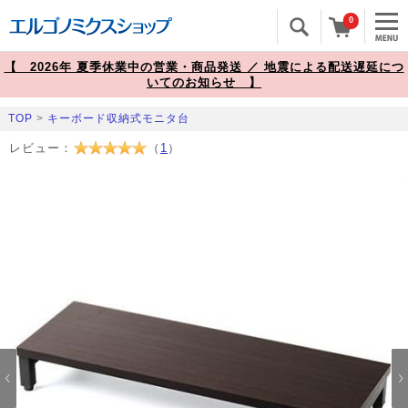
0
【 2026年 夏季休業中の営業・商品発送 ／ 地震による配送遅延につ
いてのお知らせ 】
TOP
>
キーボード収納式モニタ台
レビュー：
（
1
）
Prev