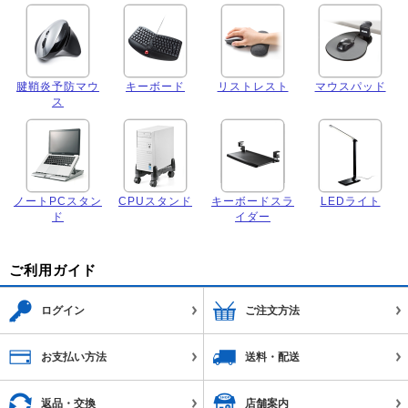
腱鞘炎予防マウ
キーボード
リストレスト
マウスパッド
ス
ノートPCスタン
CPUスタンド
キーボードスラ
LEDライト
ド
イダー
ご利用ガイド
ログイン
ご注文方法
お支払い方法
送料・配送
返品・交換
店舗案内