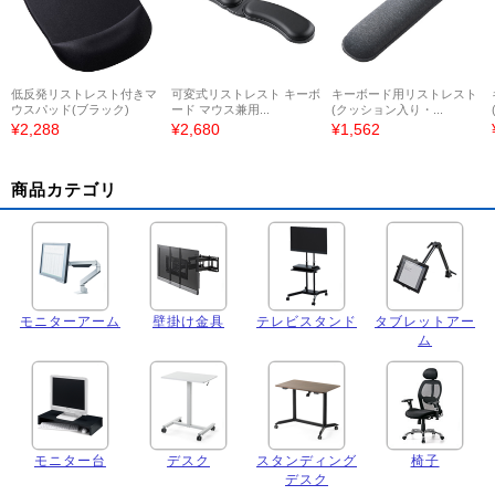
低反発リストレスト付きマ
可変式リストレスト キーボ
キーボード用リストレスト
ウスパッド(ブラック)
ード マウス兼用...
(クッション入り・...
¥2,288
¥2,680
¥1,562
商品カテゴリ
モニターアーム
壁掛け金具
テレビスタンド
タブレットアー
ム
モニター台
デスク
スタンディング
椅子
デスク