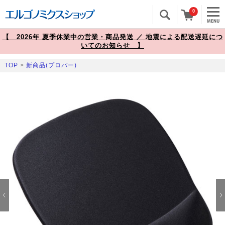
0
【 2026年 夏季休業中の営業・商品発送 ／ 地震による配送遅延につ
いてのお知らせ 】
TOP
>
新商品(プロパー)
Prev