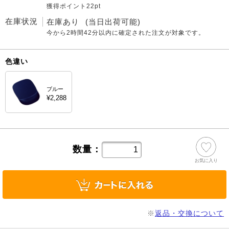
獲得ポイント22pt
在庫状況
在庫あり
(当日出荷可能)
今から
2時間42分
以内に確定された注文が対象です。
色違い
ブルー
¥2,288
数量：
お気に入り
※
返品・交換について