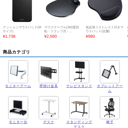
クッションマウスパッド(M
マウステーブル(360度回
低反発リストレスト付きマ
サイズ)
転・クランプ式・...
ウスパッド(抗菌)
¥1,738
¥2,580
¥980
商品カテゴリ
モニターアーム
壁掛け金具
テレビスタンド
タブレットアー
ム
モニター台
デスク
スタンディング
椅子
デスク