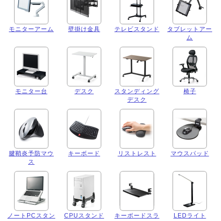
モニターアーム
壁掛け金具
テレビスタンド
タブレットアー
ム
モニター台
デスク
スタンディング
椅子
デスク
腱鞘炎予防マウ
キーボード
リストレスト
マウスパッド
ス
ノートPCスタン
CPUスタンド
キーボードスラ
LEDライト