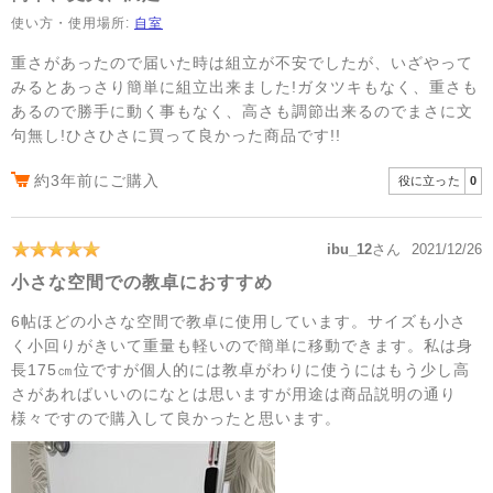
使い方・使用場所:
自室
重さがあったので届いた時は組立が不安でしたが、いざやって
みるとあっさり簡単に組立出来ました!ガタツキもなく、重さも
あるので勝手に動く事もなく、高さも調節出来るのでまさに文
句無し!ひさひさに買って良かった商品です!!
約3年前にご購入
役に立った
0
ibu_12
さん
2021/12/26
小さな空間での教卓におすすめ
6帖ほどの小さな空間で教卓に使用しています。サイズも小さ
く小回りがきいて重量も軽いので簡単に移動できます。私は身
長175㎝位ですが個人的には教卓がわりに使うにはもう少し高
さがあればいいのになとは思いますが用途は商品説明の通り
様々ですので購入して良かったと思います。