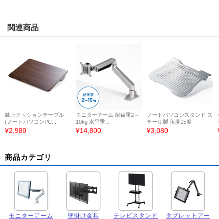
関連商品
膝上クッションテーブル
モニターアーム 耐荷重2～
ノートパソコンスタンド ス
(ノートパソコンPC...
10kg 水平垂...
チール製 角度15度
¥2,980
¥14,800
¥3,080
商品カテゴリ
モニターアーム
壁掛け金具
テレビスタンド
タブレットアー