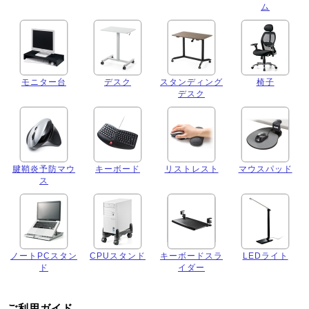
ム
モニター台
デスク
スタンディング
椅子
デスク
腱鞘炎予防マウ
キーボード
リストレスト
マウスパッド
ス
ノートPCスタン
CPUスタンド
キーボードスラ
LEDライト
ド
イダー
ご利用ガイド