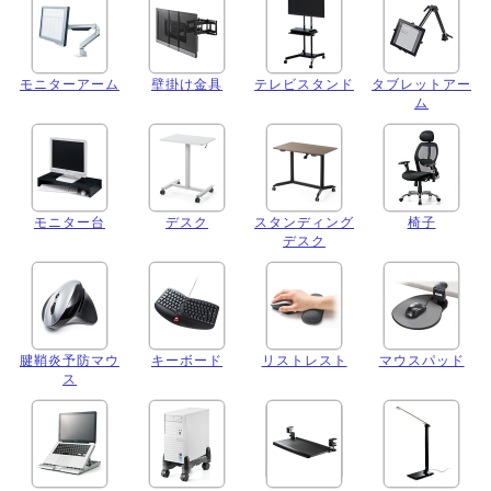
モニターアーム
壁掛け金具
テレビスタンド
タブレットアー
ム
モニター台
デスク
スタンディング
椅子
デスク
腱鞘炎予防マウ
キーボード
リストレスト
マウスパッド
ス