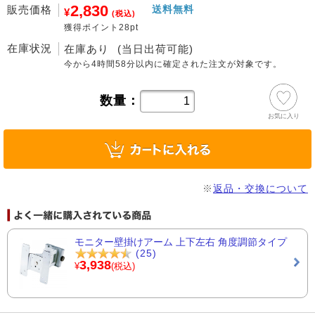
2,830
販売価格
送料無料
¥
(税込)
獲得ポイント28pt
在庫状況
在庫あり
(当日出荷可能)
今から
4時間58分
以内に確定された注文が対象です。
数量：
お気に入り
※
返品・交換について
モニター壁掛けアーム 上下左右 角度調節タイプ
(25)
3,938
¥
(税込)