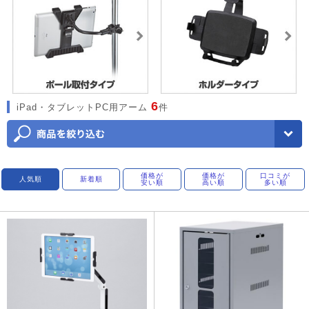
6
iPad・タブレットPC用アーム
件
価格が
価格が
口コミが
人気順
新着順
安い順
高い順
多い順