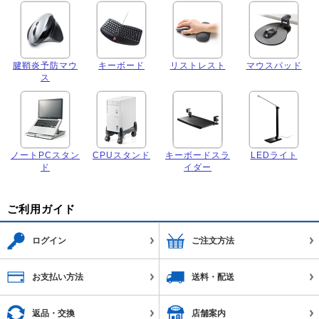
腱鞘炎予防マウ
キーボード
リストレスト
マウスパッド
ス
ノートPCスタン
CPUスタンド
キーボードスラ
LEDライト
ド
イダー
ご利用ガイド
ログイン
ご注文方法
お支払い方法
送料・配送
返品・交換
店舗案内