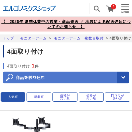
0
【 2026年 夏季休業中の営業・商品発送 ／ 地震による配送遅延につ
いてのお知らせ 】
トップ
|
モニターアーム
>
モニターアーム 複数台取付
>
4面取り付け
4面取り付け
1
4面取り付け
件
価格が
価格が
口コミが
人気順
新着順
安い順
高い順
多い順