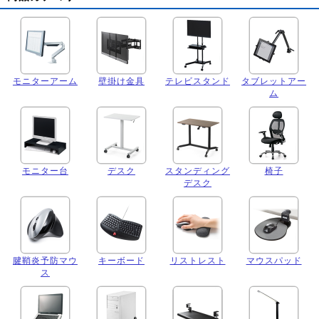
モニターアーム
壁掛け金具
テレビスタンド
タブレットアー
ム
モニター台
デスク
スタンディング
椅子
デスク
腱鞘炎予防マウ
キーボード
リストレスト
マウスパッド
ス