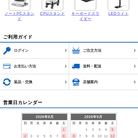
ノートPCスタン
CPUスタンド
キーボードスラ
LEDライト
ド
イダー
ご利用ガイド
ログイン
ご注文方法
お支払い方法
送料・配送
返品・交換
店舗案内
営業日カレンダー
2026年8月
2026年9月
日
月
火
水
木
金
土
日
月
火
水
木
金
土
1
1
2
3
4
5
2
3
4
5
6
7
8
6
7
8
9
10
11
12